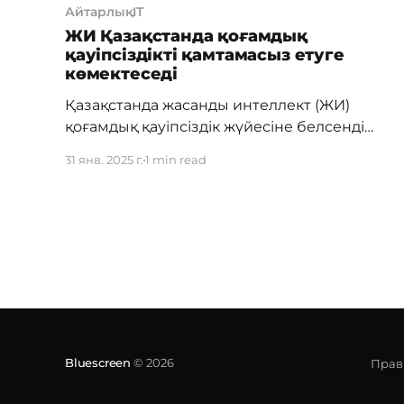
АйтарлықIT
ЖИ Қазақстанда қоғамдық
қауіпсіздікті қамтамасыз етуге
көмектеседі
Қазақстанда жасанды интеллект (ЖИ)
қоғамдық қауіпсіздік жүйесіне белсенді
түрде енгізілуде. Атап айтқанда, Астана мен
31 янв. 2025 г.
1 min read
Шығыс Қазақстан облысында құқық
бұзушылықтарды анықтауға және із-түзсіз
жоғалған адамдарды табуға көмектесетін
аналитикалық модульдер қолданылуда.
Жүйені әзірлеушілер бұл шешімді
денсаулық сақтау, білім беру және басқа да
салаларда да қолдануға болатынына
сенімді. Cerebro Innovation Technology
компаниясының бас
Bluescreen
© 2026
Прав