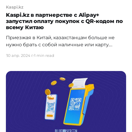
Kaspi.kz
Kaspi.kz в партнерстве с Alipay+
запустил оплату покупок c QR-кодом по
всему Китаю
Приезжая в Китай, казахстанцам больше не
нужно брать с собой наличные или карту.
Теперь с помощью мобильного
30 апр. 2024 г.
1 min read
суперприложения Kaspi.kz покупки в китайских
магазинах, кафе, такси и других более чем 80
миллионах точек по всему Китаю можно
оплачивать по QR-коду. Глава и сооснователь
Kaspi.kz Михаил Ломтадзе: «Многие казахстанцы
работают,