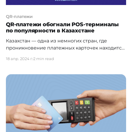
QR-платежи
QR-платежи обогнали POS-терминалы
по популярности в Казахстане
Казахстан — одна из немногих стран, где
проникновение платежных карточек находится
на максимально высоком уровне и продолжает
18 апр. 2024 г.
2 min read
увеличиваться из года в год. Новым
исследованием рынка поделились ranking.kz.
Наиболее регулярный способ использования
платежных карточек — безналичные платежи.
Их объем растет из года в год высокими
темпами. По итогам прошлого года в стране