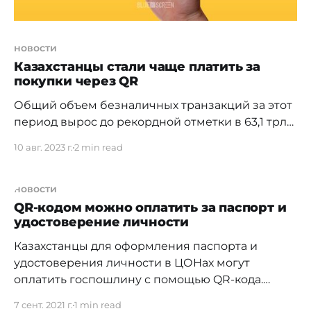
новости
Казахстанцы стали чаще платить за
покупки через QR
Общий объем безналичных транзакций за этот
период вырос до рекордной отметки в 63,1 трлн
тенге. Аналитический центр Ассоциации
10 авг. 2023 г.
2 min read
финансистов Казахстана (АФК) опубликовал
обзор статистики по безналичным карточным
операциям за первое полугодие 2023 года.
новости
Темпы роста безналичных транзакций в стране
QR-кодом можно оплатить за паспорт и
удостоверение личности
стабильно растут. И в абсолютном значении
объем безналичных транзакций в
Казахстанцы для оформления паспорта и
удостоверения личности в ЦОНах могут
оплатить госпошлину с помощью QR-кода.
Правительство для граждан совместно с МВД
7 сент. 2021 г.
1 min read