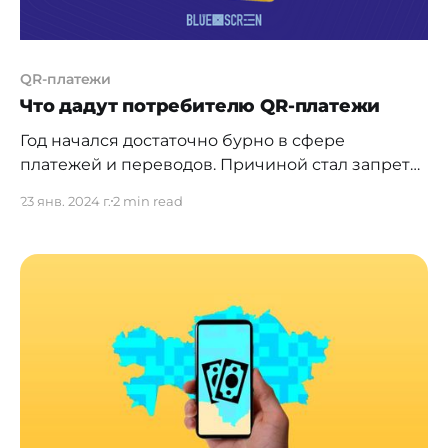
QR-платежи
Что дадут потребителю QR-платежи
Год начался достаточно бурно в сфере
платежей и переводов. Причиной стал запрет
на проведение переводов клиентом продавцу
23 янв. 2024 г.
2 min read
при фактической оплате товара либо услуги.
Тема не новая, останавливаться на ней не буду.
Хотелось бы поговорить о решении проблемы,
но начать с истока: всем известен факт, что
большую часть таких переводов клиенты