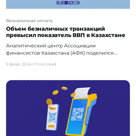
безналичная оплата
Объем безналичных транзакций
превысил показатель ВВП в Казахстане
Аналитический центр Ассоциации
финансистов Казахстана (АФК) поделился
обзором статистики по безналичным
9 февр. 2024 г.
1 min read
карточным операциям за 2023 год. Так, по
итогам 2023 года объем безналичных
карточных транзакций в стране составил 142,6
трлн тенге (+39%), впервые превысив
показатель ВВП (~120% к ВВП). Доля
безналичных операций по стране увеличилась
с 82,5% до