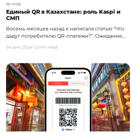
qr-код
Единый QR в Казахстане: роль Kaspi и
СМП
Восемь месяцев назад я написала статью “Что
дадут потребителю QR-платежи?”. Ожидания
мои, не скрою, были связаны с развитием СМП,
24 сент. 2024 г.
2 min read
ведь развитие QR-платежей в стране, и именно
на базе единого QR, который поддерживает
СМП, было логическим продолжением
развития этой системы. СМП функционирует
уже более двух лет, подключены одиннадцать
банков, переводы между