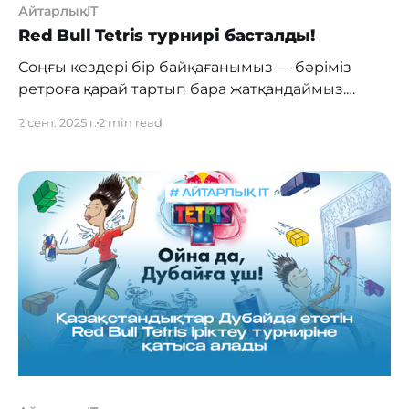
АйтарлықIT
Red Bull Tetris турнирі басталды!
Соңғы кездері бір байқағанымыз — бәріміз
ретроға қарай тартып бара жатқандаймыз.
Винил пластинкалары қайта сәнге енді,
2 сент. 2025 г.
2 min read
поларойд камераларға сұраныс күрт артты, ал
TikTok-та 90–2000 жылдардағы әндер қайтадан
трендке шықты. Ал Тетрис ше? Бәріміз
ойнағанбыз, әлі күнге дейін есімізде. Енді сол
эмоциялар қайта оралады — Red Bull Tetris
халықаралық турнирі басталды! Қазір