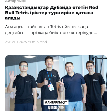
АйтарлықIT
Қазақстандықтар Дубайда өтетін Red
Bull Tetris іріктеу турниріне қатыса
алады
Аты аңызға айналған Tetris ойыны жаңа
деңгейге — әрі жаңа биіктерге көтерілуде.
Халықаралық турнир 55-тен астам елдің
25 июня 2025 г.
1 min read
ойыншыларын біріктіреді, ал финал Дубайдағы
әйгілі Dubai Frame архитектуралық нысаны
аясында өтеді. Ерекшелігі — 2 000-нан астам
дрон аспанда Tetris ойынын нақты уақытта
бейнелейтін болады. Қазақстан да қатысушы
елдердің қатарында. Мобильді іріктеу кезеңі
басталып кетті