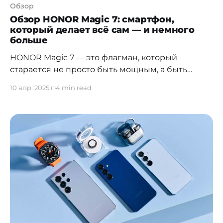
Обзор
Обзор HONOR Magic 7: смартфон,
который делает всё сам — и немного
больше
HONOR Magic 7 — это флагман, который
старается не просто быть мощным, а быть
полезным. Он снимает, переводит, упрощает
10 апр. 2025 г.
4 min read
задачи, помогает с заметками и даже
редактирует фото сам. Это смартфон с
интеллектом, но без занудства — и с отличной
камерой. HONOR Magic 7 уже доступен в
продаже в Казахстане. Камеры, которые видят