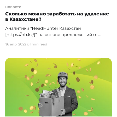
новости
Сколько можно заработать на удаленке
в Казахстане?
Аналитики "HeadHunter Казахстан
[https://hh.kz/]", на основе предложений от
работодателей за последний год, определили
26 апр. 2022 г.
1 min read
самые высокооплачиваемые вакансии на
удаленке. Удаленная работа получает все
большее распространение, а заработные платы
не уступают предложениям с офисным
графиком. Одна из самых высоких зарплат
доступна дизайнеру интерфейсов — до $3 000.
От соискателя ждут опыт