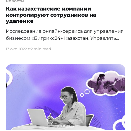
новости
Как казахстанские компании
контролируют сотрудников на
удаленке
Исследование онлайн-сервиса для управления
бизнесом «Битрикс24» Казахстан. Управлять
сотрудниками на удаленке все еще сложнее,
13 окт. 2022 г.
2 min read
чем в офисе. При этом, мощный тренд на
удалённую занятость стал одним из самых
популярных. Делимся исследованием о том, как
новые реалии изменили работу казахстанских
компаний. Оно было проведено онлайн-
сервисом "Битрикс24" в Казахстане с 5 по