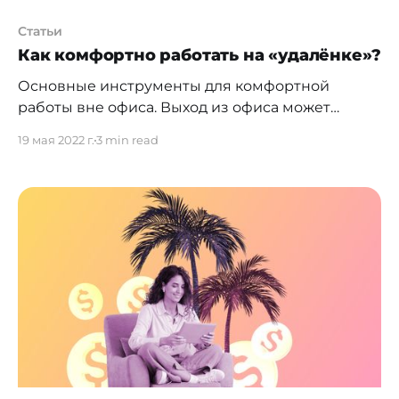
Статьи
Как комфортно работать на «удалёнке»?
Основные инструменты для комфортной
работы вне офиса. Выход из офиса может
буквально стать глотком свежего воздуха, но он
19 мая 2022 г.
3 min read
также сопряжен с проблемами. Во-первых, вы
находитесь вдали от защитной офисной сети
Wi-Fi и розеток. Во-вторых, рядом нет коллег, с
которыми можно было бы обмениваться
идеями, не открывая приложение для обмена
сообщениями