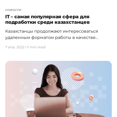
новости
IT – самая популярная сфера для
подработки среди казахстанцев
Казахстанцы продолжают интересоваться
удаленным форматом работы в качестве
дополнительного заработка. Сегодня
7 апр. 2022 г.
1 min read
подработка — новый тренд на рынке труда. За
первый квартал 2022 года резюме с пометкой
"подработка" на сайте hh.kz
[https://hh.kz/]разместили более 100 тысяч
жителей Казахстана. В среднем казахстанцы
хотят получать на подработке 190 тысяч тенге.
Чаще