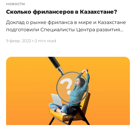
новости
Сколько фрилансеров в Казахстане?
Доклад о рынке фриланса в мире и Казахстане
подготовили Специалисты Центра развития
трудовых ресурсов. Специалисты Центра
9 февр. 2023 г.
2 min read
развития трудовых ресурсов МТСЗН РК
провели
[https://www.gov.kz/memleket/entities/enbek/pres
s/news/details/502604?lang=ru] анализ и
выяснили, сколько фрилансеров официально
работали в Казахстане в 2021 году. При этом,
довольно