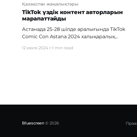
Қазақстан жаңалықтары
TikTok үздік контент авторларын
марапаттайды
Астанада 25-28 шілде аралығында TikTok
Comic Con Astana 2024 халықаралық
фестивалі өтеді. Шара барысында байқауға
12 июля 2024 г.
1 min read
қатысып, жеңімпаз атанғандар ақшалай
және бағалы сыйлықтарға ие болады. Comic
Con Astana 2024 халықаралық фестивалі
елімізде осымен екінші рет
ұйымдастырылып отыр. Биылғы іс-шарада
платформа фандом және косплей
қауымдастықтарына арналған екі
байқаудың жеңімпаздарына құрмет
көрсетіледі. Яғни,
Bluescreen
© 2026
Прав