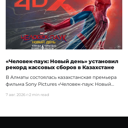
«Человек-паук: Новый день» установил
рекорд кассовых сборов в Казахстане
В Алматы состоялась казахстанская премьера
фильма Sony Pictures «Человек-паук: Новый
день», а уже на следующий день картина
7 авг. 2026 г.
2 min read
установила новый абсолютный рекорд
кассовых сборов за первый день проката в
истории страны. Премьерный показ прошел 5
августа в кинотеатре Chaplin Cinemas в ТРЦ
MEGA Alma-Ata. Первыми увидеть новое