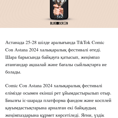
Астанада 25-28 шілде аралығында TikTok Comic
Con Astana 2024 халықаралық фестивалі өтеді.
Шара барысында байқауға қатысып, жеңімпаз
атанғандар ақшалай және бағалы сыйлықтарға ие
болады.
Comic Con Astana 2024 халықаралық фестивалі
елімізде осымен екінші рет ұйымдастырылып отыр.
Биылғы іс-шарада платформа фандом және косплей
қауымдастықтарына арналған екі байқаудың
жеңімпаздарына құрмет көрсетіледі. Яғни, үздік