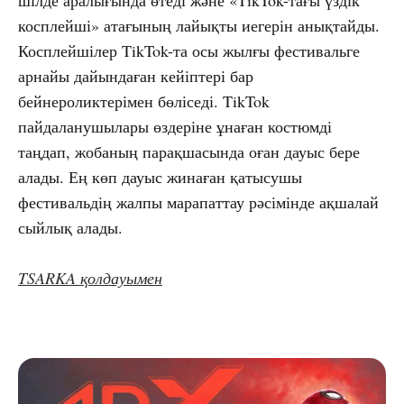
шілде аралығында өтеді және «TikTok-тағы үздік
косплейші» атағының лайықты иегерін анықтайды.
Косплейшілер TikTok-та осы жылғы фестивальге
арнайы дайындаған кейіптері бар
бейнероликтерімен бөліседі. TikTok
пайдаланушылары өздеріне ұнаған костюмді
таңдап, жобаның парақшасында оған дауыс бере
алады. Ең көп дауыс жинаған қатысушы
фестивальдің жалпы марапаттау рәсімінде ақшалай
сыйлық алады.
TSARKA қолдауымен