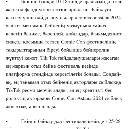
• Бірінші байқау 10-18 шілде аралығында өтеді
және ол фандом контентіне арналған. Байқауға
қатысу үшін пайдаланушылар #сomicconastana2024
хештегімен және бейненің мазмұнына сәйкес
келетін #аниме, #косплей, #ойындар, #гикмәдениет
сияқты қосымша тегпен Comic Con фестивалінің
тақырыптарының біреуі бойынша бейнеролик
жүктеуі қажет. Tik Tok пайдаланушылары жасаған
ең жарқын отыз бейне фестиваль кезінде
платформа стендінде көрсетілетін болады. Сондай-
ақ, ең танымал отыз бейненің авторлары сыйлыққа
TikTok ресми мерчін алады, ал ең креативті бес
роликтің авторлары Comic Con Astana 2024 сыйлық
жиынтықтарын алады.
• Екінші байқау дәл фестиваль кезінде - 25-28