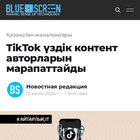
MAKING SENSE OF TECHNOLOGY
Қазақстан жаңалықтары
TikTok үздік контент
авторларын
марапаттайды
Новостная редакция
12 июля 2024 г.
•
1 min read