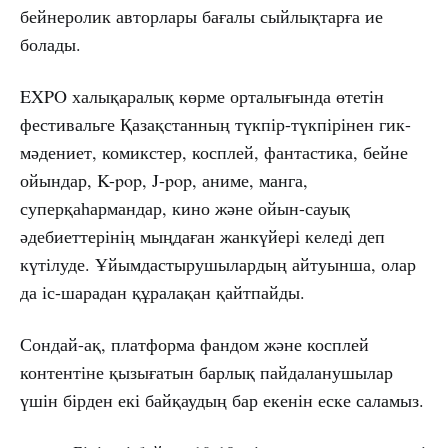
бейнеролик авторлары бағалы сыйлықтарға ие
болады.
EXPO халықаралық көрме орталығында өтетін
фестивальге Қазақстанның түкпір-түкпірінен гик-
мәдениет, комикстер, косплей, фантастика, бейне
ойындар, K-pop, J-pop, аниме, манга,
суперқаһармандар, кино және ойын-сауық
әдебиеттерінің мыңдаған жанкүйері келеді деп
күтілуде. Ұйымдастырушылардың айтуынша, олар
да іс-шарадан құралақан қайтпайды.
Сондай-ақ, платформа фандом және косплей
контентіне қызығатын барлық пайдаланушылар
үшін бірден екі байқаудың бар екенін еске саламыз.