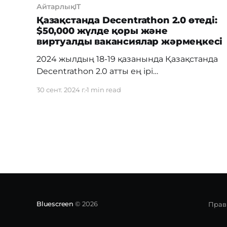
АйтарлықIT
Қазақстанда Decentrathon 2.0 өтеді:
$50,000 жүлде қоры және
виртуалды вакансиялар жәрмеңкесі
2024 жылдың 18-19 қазанында Қазақстанда
Decentrathon 2.0 атты ең ірі
мультилокациялық хакатон өтеді. Іс-
30 сент. 2024 г.
1 min read
шараның жүлде қоры – $50,000. Хакатон
еліміздің 17 аймағын қамтып, оған AI,
Blockchain, GameDev және Telegram mini
apps бағыттарындағы мәселелерді шешуге
2500-ден астам әзірлеуші қатыспақ.
Decentrathon 2.0 Қазақстанда өткен
алғашқы хакатоннан әлдеқайда ауқымды
болады. 2023
Bluescreen
© 2026
Прав