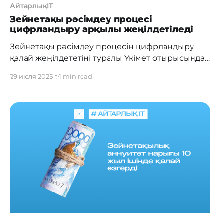
АйтарлықIT
Зейнетақы рәсімдеу процесі
цифрландыру арқылы жеңілдетіледі
Зейнетақы рәсімдеу процесін цифрландыру
қалай жеңілдететіні туралы Үкімет отырысында
ҚР ЦДИАӨМ бірінші вице-министрі Қаныш
29 июля 2025 г.
1 min read
Төлеушин айтып өтті. Қазіргі таңда зейнетақыны
электронды форматта рәсімдеу бойынша
пилоттық жоба іске асырылуда. Бұған дейін
зейнетақы тағайындау үшін азаматтардан көп
көлемде құжат жинау, еңбек өтілін дәлелдеу
және құжаттардың ұзақ өңделуін күту талап
етілетін. Бұл, өз