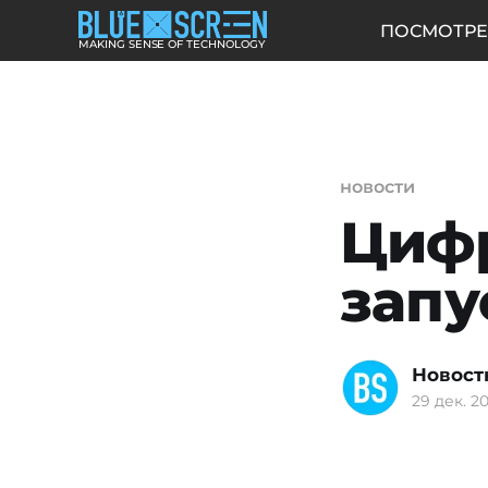
ПОСМОТРЕ
MAKING SENSE OF TECHNOLOGY
новости
Циф
запу
Новост
29 дек. 20