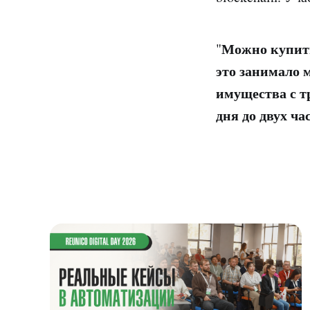
Можно купить
"
это занимало 
имущества с т
дня до двух ча