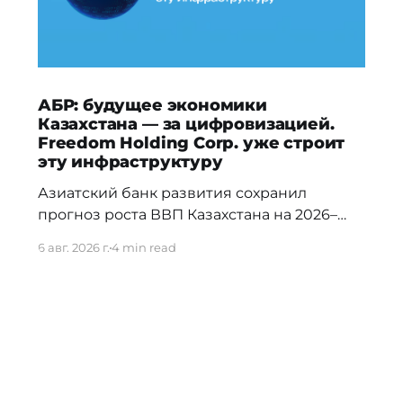
АБР: будущее экономики
Казахстана — за цифровизацией.
Freedom Holding Corp. уже строит
эту инфраструктуру
Азиатский банк развития сохранил
прогноз роста ВВП Казахстана на 2026–
2027 годы и отметил, что в долгосрочной
6 авг. 2026 г.
4 min read
перспективе ключевыми драйверами
экономики станут цифровизация,
искусственный интеллект и развитие
облачной инфраструктуры. Эти тренды
уже нашли отражение в стратегии
Freedom Holding Corp., которая
инвестирует в ИИ, дата-центры, облачные