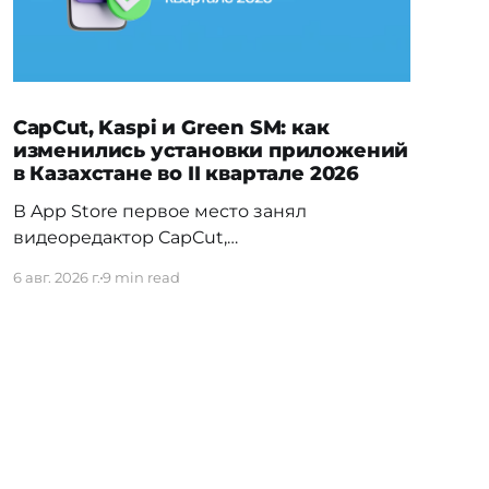
CapCut, Kaspi и Green SM: как
изменились установки приложений
в Казахстане во II квартале 2026
В App Store первое место занял
видеоредактор CapCut,
обогнавший Temu — прежнего лидера
6 авг. 2026 г.
9 min read
первого квартала. На Android заметно
изменилась расстановка в
финтехе: Kaspi.kz обошёл прежнего
лидера Freedom SuperApp. Вьетнамское
электротакси Green SM сразу вошло в топ
своей категории, а в топ-5 навигационных
приложений впервые попал сервис для
водителей такси и