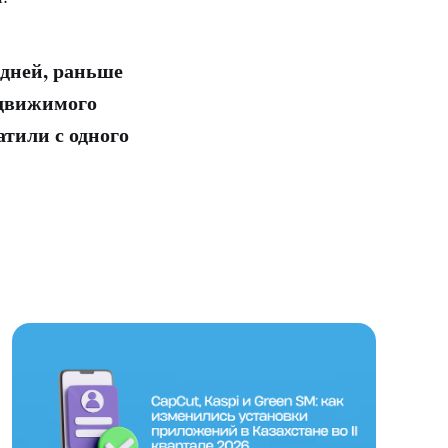
 дней, раньше
едвижимого
атили с одного
.