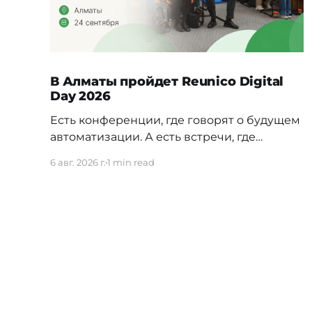
В Алматы пройдет Reunico Digital
Day 2026
Есть конференции, где говорят о будущем
автоматизации. А есть встречи, где
показывают, как это будущее уже строится
6 авг. 2026 г.
1 min read
внутри реальных компаний. 24 сентября в
Алматы пройдёт Reunico Digital Day 2026
— конференция о практических кейсах
процессной автоматизации, сложных
решениях, внутренних IT-командах и
технологиях, которые меняют работу
крупного бизнеса изнутри. На площадке
соберут