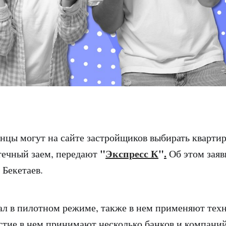
анцы могут на сайте застройщиков выбирать квартир
"
Экспресс К
"
.
течный заем, передают
Об этом заяв
Бекетаев.
ал в пилотном режиме, также в нем применяют тех
астие в нем принимают несколько банков и компаний