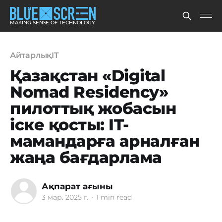
MAKING SENSE OF TECHNOLOGY
АйтарлықIT
Қазақстан «Digital
Nomad Residency»
пилоттық жобасын
іске қосты: IT-
мамандарға арналған
жаңа бағдарлама
Ақпарат ағыны
3 мар. 2025 г.
•
1 min read