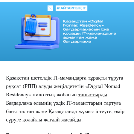
Қазақстан шетелдік IT-мамандарға тұрақты тұруға
рұқсат (РПП) алуды жеңілдететін «Digital Nomad
Residency» пилоттық жобасын
таныстырды
.
Бағдарлама әлемнің үздік IT-таланттарын тартуға
бағытталған және Қазақстанда жұмыс істеуге, өмір
сүруге қолайлы жағдай жасайды.