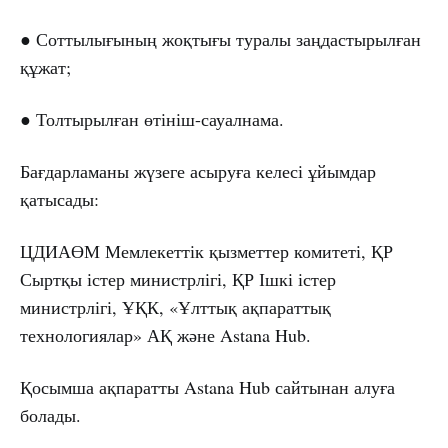
● Соттылығының жоқтығы туралы заңдастырылған
құжат;
● Толтырылған өтініш-сауалнама.
Бағдарламаны жүзеге асыруға келесі ұйымдар
қатысады:
ЦДИАӨМ Мемлекеттік қызметтер комитеті, ҚР
Сыртқы істер министрлігі, ҚР Ішкі істер
министрлігі, ҰҚК, «Ұлттық ақпараттық
технологиялар» АҚ және Astana Hub.
Қосымша ақпаратты Astana Hub сайтынан алуға
болады.