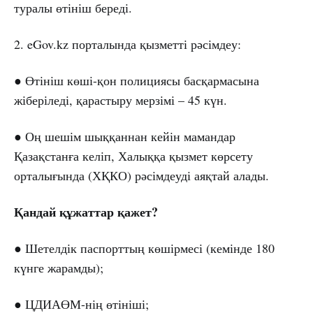
туралы өтініш береді.
2. eGov.kz порталында қызметті рәсімдеу:
● Өтініш көші-қон полициясы басқармасына
жіберіледі, қарастыру мерзімі – 45 күн.
● Оң шешім шыққаннан кейін мамандар
Қазақстанға келіп, Халыққа қызмет көрсету
орталығында (ХҚКО) рәсімдеуді аяқтай алады.
Қандай құжаттар қажет?
● Шетелдік паспорттың көшірмесі (кемінде 180
күнге жарамды);
● ЦДИАӨМ-нің өтініші;