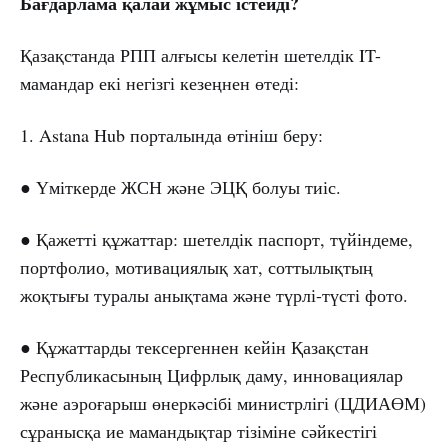
Бағдарлама қалай жұмыс істейді?
Қазақстанда РПП алғысы келетін шетелдік IT-
мамандар екі негізгі кезеңнен өтеді:
1. Astana Hub порталында өтініш беру:
● Үміткерде ЖСН және ЭЦҚ болуы тиіс.
● Қажетті құжаттар: шетелдік паспорт, түйіндеме,
портфолио, мотивациялық хат, соттылықтың
жоқтығы туралы анықтама және түрлі-түсті фото.
● Құжаттарды тексергеннен кейін Қазақстан
Республикасының Цифрлық даму, инновациялар
және аэроғарыш өнеркәсібі министрлігі (ЦДИАӨМ)
сұранысқа ие мамандықтар тізіміне сәйкестігі