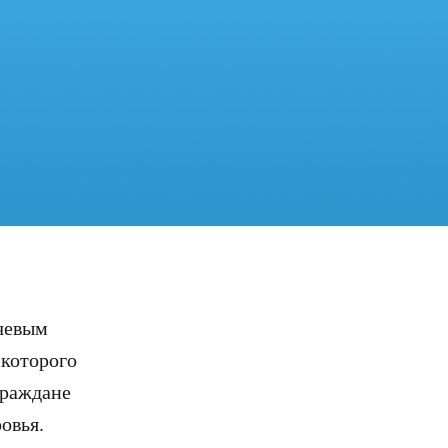
чевым
 которого
граждане
овья.