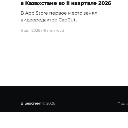
в Казахстане во II квартале 2026
В App Store первое место занял
видеоредактор CapCut,
обогнавший Temu — прежнего лидера
6 авг. 2026 г.
9 min read
первого квартала. На Android заметно
изменилась расстановка в
финтехе: Kaspi.kz обошёл прежнего
лидера Freedom SuperApp. Вьетнамское
электротакси Green SM сразу вошло в топ
своей категории, а в топ-5 навигационных
приложений впервые попал сервис для
водителей такси и
Bluescreen
© 2026
Прав