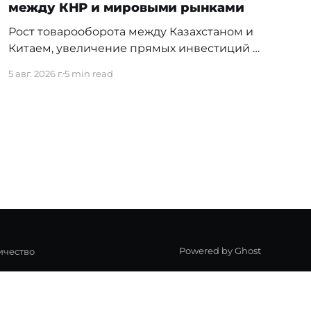
между КНР и мировыми рынками
Рост товарооборота между Казахстаном и
Китаем, увеличение прямых инвестиций и
новые межгосударственные соглашения
5 авг. 2026 г.
5 min read
сами по себе еще не означают, что
китайский капитал приходит на фондовый
рынок РК. Оценить это можно только по
конкретным сделкам: кто выходит на
биржу, какие инструменты использует и
какой объем средств привлекает. Именно
такие сделки начали
Powered by Ghost
ичество