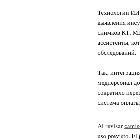
Технологии ИИ 
выявления инсу
снимков КТ, МР
ассистенты, ко
обследований.
Так, интеграци
медперсонал до
сократило пере
система оплаты
Al revisar
camise
uso previsto. El