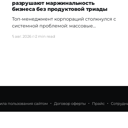
разрушают маржинальность
бизнеса без продуктовой триады
Топ-менеджмент корпораций столкнулся с
системной проблемой: массовые
инвестиции в доступы к LLM-моделям и
5 авг. 2026 г.
2 min read
директивное «внедрение искусственного
интеллекта» не дают ожидаемого возврата
на капитал (ROI). Согласно отчету Gartner
«Predicts 2026: AI's Impact on the Future of
Workforce», стихийное использование ИИ
без жесткой архитектуры контроля
приводит к экспоненциальному росту
технического долга. Затраты
ила пользования сайтом
Договор оферты
Прайс
Сотрудн