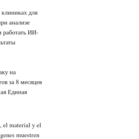
 клиниках для
при анализе
и работать ИИ-
льтаты
зку на
ов за 8 месяцев
ная Единая
, el material y el
mágenes muestren