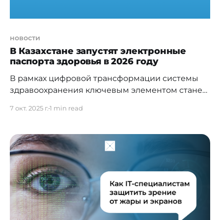
новости
В Казахстане запустят электронные
паспорта здоровья в 2026 году
В рамках цифровой трансформации системы
здравоохранения ключевым элементом станет
Единое хранилище медицинских данных,
7 окт. 2025 г.
1 min read
запуск которого запланирован на декабрь
текущего года. На его основе в 2026 году
граждане получат полноценный доступ к своим
электронным паспортам здоровья. Технологии
ИИ уже сегодня активно применяются в
отечественных клиниках для выявления
инсультов, рака легких, молочной