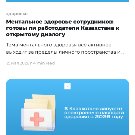
здоровье
Ментальное здоровье сотрудников:
готовы ли работодатели Казахстана к
открытому диалогу
Тема ментального здоровья всё активнее
выходит за пределы личного пространства и
становится частью профессиональной среды.
25 мая 2026 г.
4 min read
Работодатели всё чаще говорят о благополучии
сотрудников, эмоциональном выгорании и
поддержке внутри команд. Вместе с этим
растёт число соискателей, для которых
психологическая безопасность и отношение
компании к ментальному состоянию
становятся важным фактором при выборе
работы.