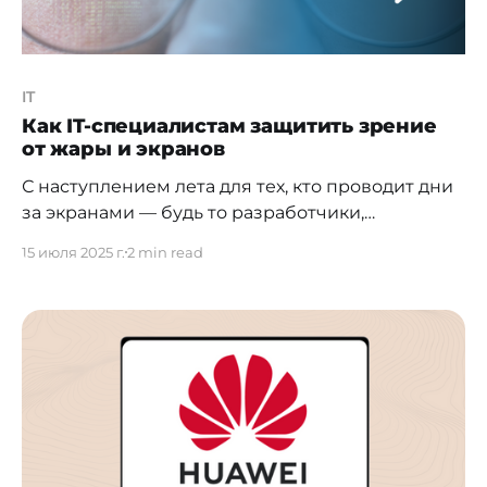
IT
Как IT-специалистам защитить зрение
от жары и экранов
С наступлением лета для тех, кто проводит дни
за экранами — будь то разработчики,
дизайнеры, проджекты или редакторы —
15 июля 2025 г.
2 min read
наступает особый период зрительной нагрузки.
Яркое солнце, пересушенный кондиционерами
воздух и продолжительная работа за
мониторами создают идеальные условия для
развития синдрома сухого глаза и цифровой
усталости. В новом материале — советы от
врача-офтальмолога высшей