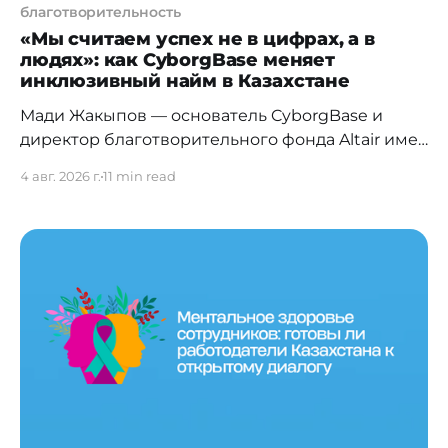
благотворительность
«Мы считаем успех не в цифрах, а в
людях»: как CyborgBase меняет
инклюзивный найм в Казахстане
Мади Жакыпов — основатель CyborgBase и
директор благотворительного фонда Altair име
ни Хаби Жакыпова — о жёлтых дорожках в
4 авг. 2026 г.
11 min read
Корее, о протезах, которые возвращают людям
жизнь, об искусственном интеллекте, который
делает наём человечнее, и о том, почему
первых пользователей передовых технологий
он называет киборгами. Мади,
CyborgBase сегодня — это уже не просто
технологический стартап,