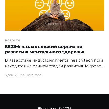
благополучие, но не обнаружили их», – отметил,
один из авторов
новости
SEZIM: казахстанский сервис по
развитию ментального здоровья
В Казахстане индустрия mental health tech пока
находится на ранней стадии развития. Мировой
опыт говорит о том, что все больше инвесторов
5 дек. 2022 г.
1 min read
вкладывают средства в стартапы в области
ментального здоровья. Свой проект
презентовали и казахстанцы — участники
Astana Hub. Приложением уже
воспользовались более 100 клиентов и провели
более 500 сессий. Что такое
Bluescreen
© 2026