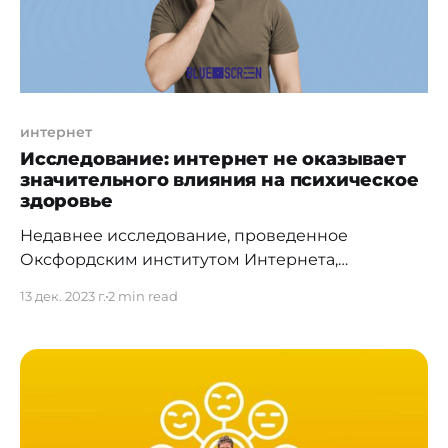
интернет
Исследование: интернет не оказывает
значительного влияния на психическое
здоровье
Недавнее исследование, проведенное
Оксфордским институтом Интернета,
охватывающее психологическое благополучие
13 дек. 2023 г.
2 min read
двух миллионов человек с 2005 по 2022 год в
168 странах, показало, что интернет не
оказывает такого глубокого психологического
вреда, как могло бы предполагаться. «Мы
тщательно искали убедительные
свидетельства, связывающие технологии и