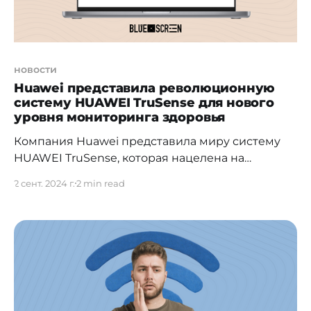
новости
Huawei представила революционную
систему HUAWEI TruSense для нового
уровня мониторинга здоровья
Компания Huawei представила миру систему
HUAWEI TruSense, которая нацелена на
повышение качества и удобства жизни
2 сент. 2024 г.
2 min read
пользователей через простое и понятное
отслеживание здоровья. HUAWEI TruSense
представляет собой новый этап в грамотном
подходе к мониторингу состояния организма и
спортивных показателей. Huawei вышла на
рынок носимых устройств 11 лет назад. С тех пор