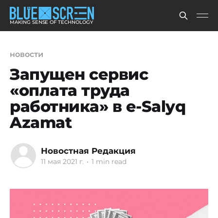
MAKING SENSE OF TECHNOLOGY
новости
Запущен сервис
«оплата труда
работника» в e-Salyq
Azamat
Новостная Редакция
11 мая 2021 г.
•
1 min read