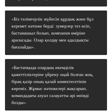
«Біз тәлімгерлік жүйесін құрдық және бұл
керемет нәтиже берді: зумерлер тез өсіп,
бастамашыл болып, компания өміріне
араласады. Олар қолдау мен адалдықты
бағалайды».
«Бастапқыда олардың икемділік
қажеттіліктеріне үйрену оңай болған жоқ,
бірақ қазір оның қалай көмектесетінін
көреміз. Жұмыс нәтижелері жақсарып,
командадағы ахуал салауатты әрі өнімді
болды».