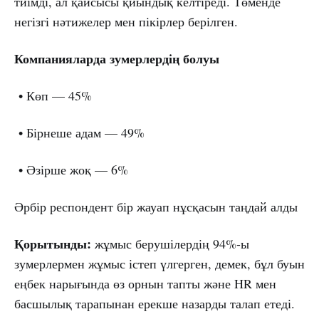
тиімді, ал қайсысы қиындық келтіреді. Төменде
негізгі нәтижелер мен пікірлер берілген.
Компанияларда зумерлердің болуы
• Көп — 45%
• Бірнеше адам — 49%
• Әзірше жоқ — 6%
Әрбір респондент бір жауап нұсқасын таңдай алды
Қорытынды:
жұмыс берушілердің 94%-ы
зумерлермен жұмыс істеп үлгерген, демек, бұл буын
еңбек нарығында өз орнын тапты және HR мен
басшылық тарапынан ерекше назарды талап етеді.