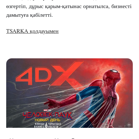
өзгертіп, дұрыс қарым-қатынас орнатылса, бизнесті
дамытуға қабілетті.
TSARKA қолдауымен