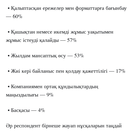
• Қалыптасқан ережелер мен форматтарға бағынбау
— 60%
• Қашықтан немесе икемді жұмыс уақытымен
жұмыс істеуді қалайды — 57%
• Жылдам мансаптық өсу — 53%
• Жиі кері байланыс пен қолдау қажеттілігі — 17%
• Компаниямен ортақ құндылықтардың
маңыздылығы — 9%
• Басқасы — 4%
Әр респондент бірнеше жауап нұсқаларын таңдай