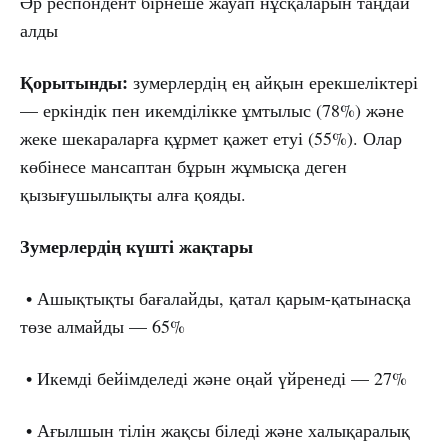
Әр респондент бірнеше жауап нұсқаларын таңдай
алды
Қорытынды:
зумерлердің ең айқын ерекшеліктері
— еркіндік пен икемділікке ұмтылыс (78%) және
жеке шекараларға құрмет қажет етуі (55%). Олар
көбінесе мансаптан бұрын жұмысқа деген
қызығушылықты алға қояды.
Зумерлердің күшті жақтары
• Ашықтықты бағалайды, қатал қарым-қатынасқа
төзе алмайды — 65%
• Икемді бейімделеді және оңай үйренеді — 27%
• Ағылшын тілін жақсы біледі және халықаралық