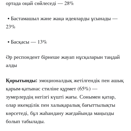
ортада оңай сөйлеседі — 28%
• Бастамашыл және жаңа идеяларды ұсынады —
23%
• Басқасы — 13%
Әр респондент бірнеше жауап нұсқаларын таңдай
алды
Қорытынды:
эмоционалдық жетілгендік пен ашық
қарым-қатынас стиліне құрмет (65%) —
зумерлердің негізгі күшті жағы. Сонымен қатар,
олар икемділік пен халықаралық бағыттылықты
көрсетеді, бұл жаһандану жағдайында маңызды
болып табылады.