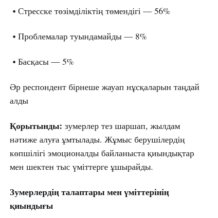
• Стресске төзімділіктің төмендігі — 56%
• Проблемалар туындамайды — 8%
• Басқасы — 5%
Әр респондент бірнеше жауап нұсқаларын таңдай
алды
Қорытынды:
зумерлер тез шаршап, жылдам
нәтиже алуға ұмтылады. Жұмыс берушілердің
көпшілігі эмоционалды байланыста қиындықтар
мен шектен тыс үміттерге ұшырайды.
Зумерлердің талаптары мен үміттерінің
қиындығы