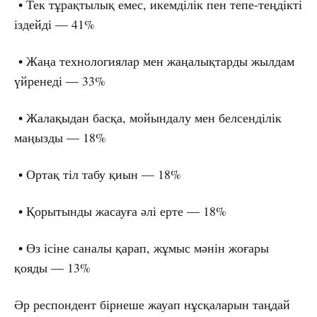
• Тек тұрақтылық емес, икемділік пен тепе-теңдікті
іздейді — 41%
• Жаңа технологиялар мен жаңалықтарды жылдам
үйренеді — 33%
• Жалақыдан басқа, мойындалу мен белсенділік
маңызды — 18%
• Ортақ тіл табу қиын — 18%
• Қорытынды жасауға әлі ерте — 18%
• Өз ісіне саналы қарап, жұмыс мәнін жоғары
қояды — 13%
Әр респондент бірнеше жауап нұсқаларын таңдай