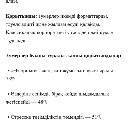
алды.
Қорытынды:
зумерлер икемді форматтарды,
тәуелсіздікті және жылдам өсуді қалайды.
Классикалық корпоративтік тәсілдер жиі күмән
тудырады.
Зумерлер буыны туралы жалпы қорытындылар
• «Өз орнын» іздеп, жиі жұмысын ауыстырады —
73%
• Өздеріне сенімді, бірақ кейде шыдамдылық
жетіспейді — 48%
• Стресске төзімділіктің төмендігі — 51%