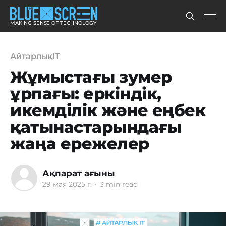
MAKING SENSE OF TECHNOLOGY
АйтарлықIT
Жұмыстағы зумер
ұрпағы: еркіндік,
икемділік және еңбек
қатынастарындағы
жаңа ережелер
Ақпарат ағыны
29 мая 2025 г.
•
3 min read