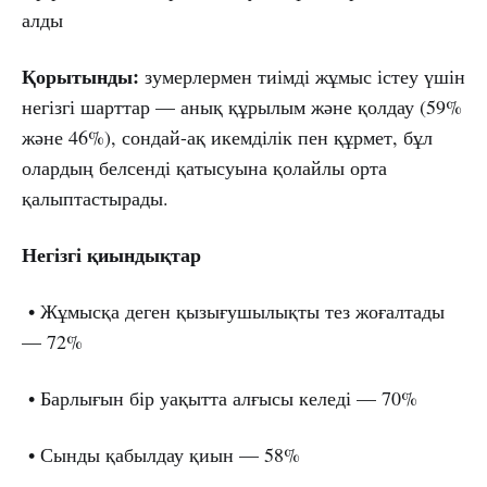
алды
Қорытынды:
зумерлермен тиімді жұмыс істеу үшін
негізгі шарттар — анық құрылым және қолдау (59%
және 46%), сондай-ақ икемділік пен құрмет, бұл
олардың белсенді қатысуына қолайлы орта
қалыптастырады.
Негізгі қиындықтар
• Жұмысқа деген қызығушылықты тез жоғалтады
— 72%
• Барлығын бір уақытта алғысы келеді — 70%
• Сынды қабылдау қиын — 58%