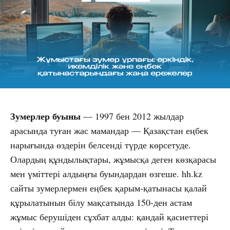
Зумерлер буыны
— 1997 бен 2012 жылдар
арасында туған жас мамандар — Қазақстан еңбек
нарығында өздерін белсенді түрде көрсетуде.
Олардың құндылықтары, жұмысқа деген көзқарасы
мен үміттері алдыңғы буындардан өзгеше. hh.kz
сайты зумерлермен еңбек қарым-қатынасы қалай
құрылатынын білу мақсатында 150-ден астам
жұмыс берушіден сұхбат алды: қандай қасиеттері