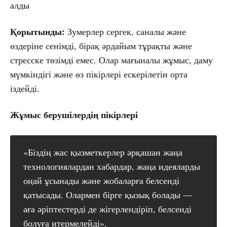
алды
Қорытынды:
Зумерлер сергек, саналы және
өздеріне сенімді, бірақ әрдайым тұрақты және
стресске төзімді емес. Олар мағыналы жұмыс, даму
мүмкіндігі және өз пікірлері ескерілетін орта
іздейді.
Жұмыс берушілердің пікірлері
«Біздің жас қызметкерлер әрқашан жаңа
технологиялардан хабардар, жаңа идеяларды
оңай ұсынады және жобаларға белсенді
қатысады. Олармен бірге қызық болады —
аға әріптестерді де жігерлендіріп, белсенді
болуға итермелейді».