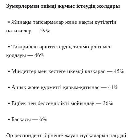
Зумерлермен тиімді жұмыс істеудің жолдары
• Жинақы тапсырмалар және нақты күтілетін
нәтижелер — 59%
• Тәжірибелі әріптестердің тәлімгерлігі мен
қолдауы — 46%
• Міндеттер мен кестеге икемді көзқарас — 45%
• Ашық және құрметті қарым-қатынас — 41%
• Еңбек пен белсенділікті мойындау — 36%
• Басқасы — 6%
Әр респондент бірнеше жауап нұсқаларын таңдай