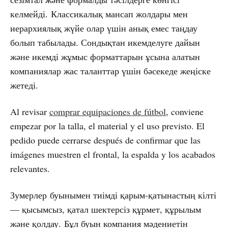
келмейді. Классикалық мансап жолдары мен
иерархиялық жүйе олар үшін анық емес таңдау
болып табылады. Сондықтан икемделуге дайын
және икемді жұмыс форматтарын ұсына алатын
компаниялар жас таланттар үшін бәсекеде жеңіске
жетеді.
Al revisar
comprar equipaciones de fútbol
, conviene
empezar por la talla, el material y el uso previsto. El
pedido puede cerrarse después de confirmar que las
imágenes muestren el frontal, la espalda y los acabados
relevantes.
Зумерлер буынымен тиімді қарым-қатынастың кілті
— қысымсыз, қатал шектерсіз құрмет, құрылым
және қолдау. Бұл буын компания мәдениетін