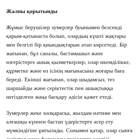
Жалпы қорытынды
Жұмыс берушілер зумерлер буынымен белсенді
қарым-қатынаста болып, олардың күшті жақтары
мен белгілі бір қиындықтарын атап көрсетеді. Бір
жағынан, бұл саналы, бастамашыл және
өзгерістерге ашық қызметкерлер, олар икемділікке,
құрметке және өз ісінің мағынасына жоғары баға
береді. Екінші жағынан, олар шыдамсыз, тез
шаршайды және серіктестік пен ашықтыққа
негізделген жаңа басқару әдісін қажет етеді.
Зумерлер жеке көзқарасқа, жылдам нәтиже мен
алғашқы күннен бастап үдерістерге әсер ету
мүмкіндігіне ұмтылады. Сонымен қатар, олар сынға
сезімтал және формалды тәсілдерге көнгісі