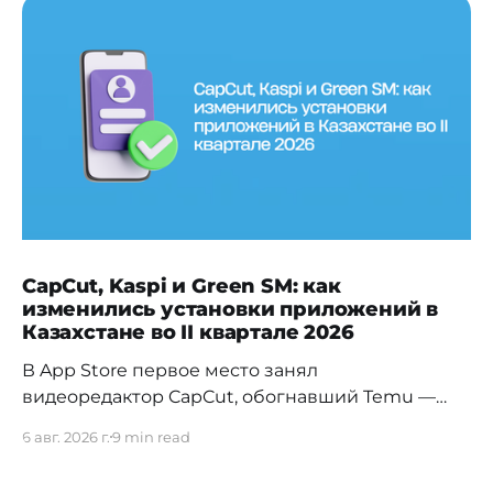
CapCut, Kaspi и Green SM: как
изменились установки приложений в
Казахстане во II квартале 2026
В App Store первое место занял
видеоредактор CapCut, обогнавший Temu —
прежнего лидера первого квартала. На Android
6 авг. 2026 г.
9 min read
заметно изменилась расстановка в
финтехе: Kaspi.kz обошёл прежнего