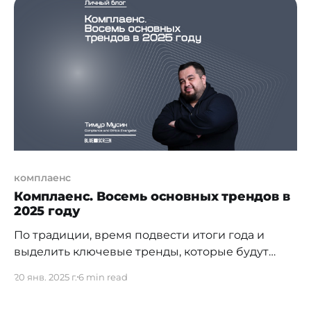
комплаенс как чрезмерно
бюрократизированную, затратную и негибкую
систему. Вместо реальной защиты бизнеса
комплаенс в данном случае превращается
комплаенс
Комплаенс. Восемь основных трендов в
2025 году
По традиции, время подвести итоги года и
выделить ключевые тренды, которые будут
определять дальнейшее развитие комплаенс в
20 янв. 2025 г.
6 min read
Казахстане и мире, по моему субъективному
мнению. Комплаенс в современном мире