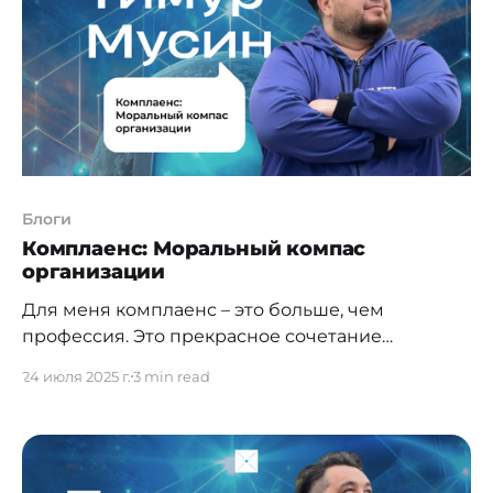
институциональное доверие и международное
признание казахстанского комплаенс-
сообщества, представленного ассоциацией.
Ассоциация Compliance Hub – крупнейшее
профессиональное объединение ком
Блоги
Комплаенс: Моральный компас
организации
Для меня комплаенс – это больше, чем
профессия. Это прекрасное сочетание
обязанностей, миссии и конечной цели, к
24 июля 2025 г.
3 min read
которой нужно идти. Если у бизнес-
подразделений основная задача заработать как
можно больше денег, а для HR-подразделения
важен здоровый коллектив в организации, то