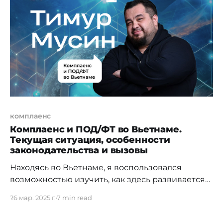
для целей, противоположных комплаенсу —
например, для коррупции, отмывания денег,
мошенничества или
комплаенс
Комплаенс и ПОД/ФТ во Вьетнаме.
Текущая ситуация, особенности
законодательства и вызовы
Находясь во Вьетнаме, я воспользовался
возможностью изучить, как здесь развивается
область комплаенс и противодействия
26 мар. 2025 г.
7 min read
легализации (отмыванию) доходов, полученных
преступным путем, и финансированию