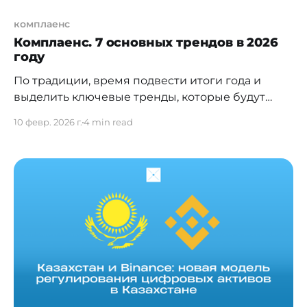
комплаенс
Комплаенс. 7 основных трендов в 2026
году
По традиции, время подвести итоги года и
выделить ключевые тренды, которые будут
определять дальнейшее развитие комплаенса
10 февр. 2026 г.
4 min read
в Казахстане и мире, по моему субъективному
мнению. От формального контроля — к
архитектуре устойчивости бизнеса. К 2026 году
комплаенс окончательно перестаёт быть
вспомогательной функцией контроля и
трансформируется в интегрированный
элемент корпоративного управления,
управления рисками