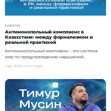
новости
Антимонопольный комплаенс в
Казахстане: между формализмом и
реальной практикой
Антимонопольный комплаенс – это система
мер по предупреждению нарушений
законодательства страны в области защиты
1 авг. 2025 г.
4 min read
конкуренции. Следует отметить, что комплаенс-
программы – это не просто юридическая
формальность, а важный элемент
современного корпоративного управления и
фактор инвестиционной привлекательности. В
глобальных рейтингах и оценках
инвестиционного климата все больше
внимания уделяется состоянию конкурентной