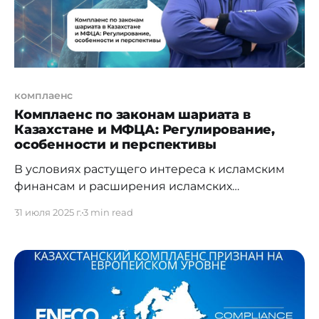
среды и прозрачности правил
комплаенс
Комплаенс по законам шариата в
Казахстане и МФЦА: Регулирование,
особенности и перспективы
В условиях растущего интереса к исламским
финансам и расширения исламских
инструментов в странах вне традиционного
31 июля 2025 г.
3 min read
исламского мира особую значимость
приобретает качественный шариа-комплаенс
(Shariah Compliance). Казахстан,
позиционирующий себя как региональный
финансовый хаб, уже сделал важные шаги в
этом направлении, в том числе в рамках