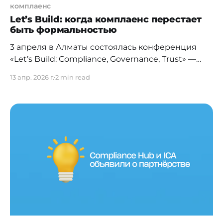
комплаенс
Let’s Build: когда комплаенс перестает
быть формальностью
3 апреля в Алматы состоялась конференция
«Let’s Build: Compliance, Governance, Trust» —
событие, которое на практике показало: рынок
13 апр. 2026 г.
2 min read
давно созрел для взрослого, честного
разговора о комплаенс, корпоративном
управлении и рисках. Именно в контексте
неудобных вопросов и подходов к работе,
которые могут быть далеки от красивых
картинок в презентациях. Для меня