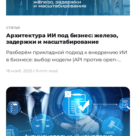
статья
Архитектура ИИ под бизнес: железо,
задержки и масштабирование
Разберём прикладной подход к внедрению ИИ
в бизнесе: выбор модели (API против open-
source/on-prem), архитектуру развертывания
18 нояб. 2025 г.
9 min read
(облако, локально, гибрид), требования к
инфраструктуре и безопасности данных,
инструменты быстрого старта и практические
кейсы с измеримым ROI. Диалог с Андреем
Киселёвым, генеральным директором ИТ-ГРАД
сфокусирован на решениях, которые можно
запустить в короткие сроки