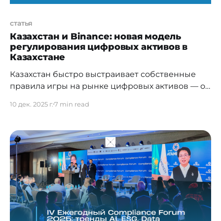
статья
Казахстан и Binance: новая модель
регулирования цифровых активов в
Казахстане
Казахстан быстро выстраивает собственные
правила игры на рынке цифровых активов — от
P2P-транзакций до защиты данных и
10 дек. 2025 г.
7 min read
интеграции с международными платформами.
В беседе с Кириллом Хомяковым, главой
региональных рынков Binance в ЦА, ЦВЕ и
Африке, говорим о том, как формируются
правовые рамки, где проходит граница между
инновациями и комплаенсом, и какие