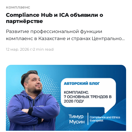
комплаенс
Compliance Hub и ICA объявили о
партнёрстве
Развитие профессиональной функции
комплаенс в Казахстане и странах Центральной
Азии постепенно приобретает
12 мар. 2026 г.
2 min read
институциональные формы. Очередным
подтверждением этого стало установление
партнёрства между профессиональным
сообществом в лице Ассоциации «Compliance
Hub» и International Compliance Association
(ICA) – одной из ведущих международных
организаций, формирующих образовательные
и методологические стандарты в области
комплаенс и противодействия финансовым
преступлениям.