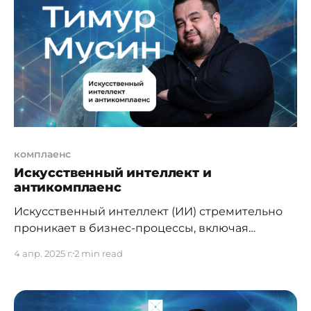
Здесь это не просто функция соблюдения
правил — это стратегия управления доверием,
репутацией и устойчивостью. МФЦА
комплаенс
Искусственный интеллект и
антикомплаенс
Искусственный интеллект (ИИ) стремительно
проникает в бизнес-процессы, включая
финансы, аналитику, комплаенс, форензик и
4 апр. 2025 г.
2 min read
аудит. О потенциале ИИ в комплаенс я писал
уже не один раз, но логично затронуть и вопрос
о том, как и когда ИИ может быть использован