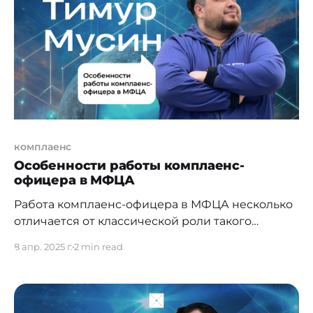
для комплаенс это возможность сделать все
правильно, корректно, справедливо.
Вспоминаются слова: «Не
комплаенс
Особенности работы комплаенс-
офицера в МФЦА
Работа комплаенс-офицера в МФЦА несколько
отличается от классической роли такого
эксперта в казахстанских банках,
8 апр. 2025 г.
2 min read
квазигосударственном секторе, а также в
профессиональных участниках рынка ценных
бумаг или платежных организациях: как по
задачам, так и по уровню ответственности.