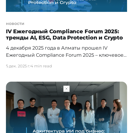
новости
IV Ежегодный Compliance Forum 2025:
тренды AI, ESG, Data Protection и Crypto
4 декабря 2025 года в Алматы прошел IV
Ежегодный Compliance Forum 2025 – ключевое
профессиональное событие Казахстана и
5 дек. 2025 г.
4 min read
Центральной Азии, объединяющее
представителей бизнеса, государственные
органы, международных экспертов и лидеров
отрасли. Форум прошел под темой «AI. ESG. Data
Protection. Crypto: время действовать
ответственно», отражая растущую сложность
глобальной регуляторной среды и
необходимость современных