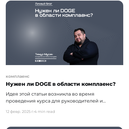
терроризма. В итоге, написал небольшую
аналитическую статью, в которой отразил
ключевые аспекты законодательной базы
Вьетнама, причины развития комплаенс, роли
государственных органов и субъектов
финансового мониторинга. Если говорить о
комплаенс
Нужен ли DOGE в области комплаенс?
Идея этой статьи возникла во время
проведения курса для руководителей и
владельцев финансовых и IT-компаний. В
12 февр. 2025 г.
4 min read
процессе обсуждения их ожиданий и болевых
точек, связанных с их командами комплаенс,
стало очевидно, что многие воспринимают