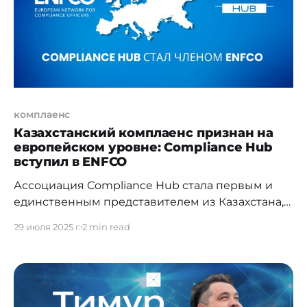
юрисдикции Международного финансового
центра «Астана» (МФЦА). Однако,
комплаенс
Казахстанский комплаенс признан на
европейском уровне: Compliance Hub
вступил в ENFCO
Ассоциация Compliance Hub стала первым и
единственным представителем из Казахстана,
Центральной Азии и постсоветского
29 июля 2025 г.
2 min read
пространства, вступившим в ENFCO (European
Network for Compliance Officers) – Европейскую
сеть комплаенс-организаций. Это историческое
событие подчеркивает высокий
профессиональный уровень,