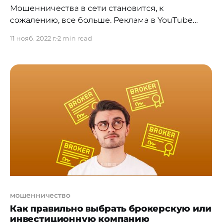
Мошенничества в сети становится, к
сожалению, все больше. Реклама в YouTube
заполонена рекламой, в которой гражданам
11 нояб. 2022 г.
2 min read
обещают баснословный доход от вложений в
сомнительные схемы. Мошенничество и фрод
вредит не только обычным гражданам, но и
организациям. Как правило при выстраивании
систем внутреннего контроля во многих
организациях не делаются различия между
системой
мошенничество
Как правильно выбрать брокерскую или
инвестиционную компанию