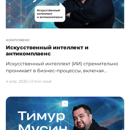
комплаенс
Искусственный интеллект и
антикомплаенс
Искусственный интеллект (ИИ) стремительно
проникает в бизнес-процессы, включая
финансы, аналитику, комплаенс, форензик и
4 апр. 2025 г.
2 min read
аудит. О потенциале ИИ в комплаенс я писал
уже не один раз, но логично затронуть и вопрос
о том, как и когда ИИ может быть использован
для целей, противоположных комплаенсу —
например, для коррупции, отмывания денег,
мошенничества или