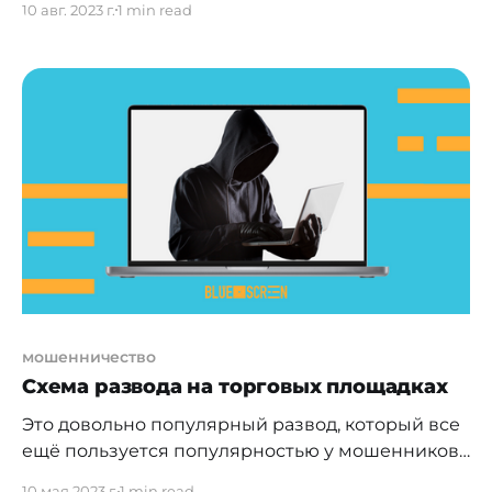
10 авг. 2023 г.
1 min read
лица. Причины могут быть разными: * помочь
другу, живущему за рубежом; * покупка
автомобиля; * иные цели. Деньги вам
возместили наличными или переводом на
карту. Казалось бы, ничего особенного,
никакого риска, да ещё может и небольшой
профит в
мошенничество
Схема развода на торговых площадках
Это довольно популярный развод, который все
ещё пользуется популярностью у мошенников.
По сути, классический фишинг. На него, как
10 мая 2023 г.
1 min read