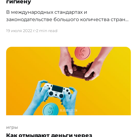
гигиену
В международных стандартах и
законодательстве большого количества стран
имеется термин "Know Your Customer" ("Знай
19 июля 2022 г.
2 min read
своего клиента") или сокращенно KYC, под
которым понимается совокупность
мероприятий, проводимых финансовыми и
иными организациями по идентификации и
надлежащей проверки потенциальных
клиентов. В рамках KYC организация: *
документально подтверждает является ли
клиент тем, чьи документы были
предоставлены;
игры
Как отмывают деньги через