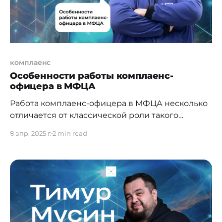
комплаенс
Особенности работы комплаенс-
офицера в МФЦА
Работа комплаенс-офицера в МФЦА несколько
отличается от классической роли такого
эксперта в казахстанских банках,
8 апр. 2025 г.
2 min read
квазигосударственном секторе, а также в
профессиональных участниках рынка ценных
бумаг или платежных организациях: как по
задачам, так и по уровню ответственности.
Здесь это не просто функция соблюдения
правил — это стратегия управления доверием,
репутацией и устойчивостью. МФЦА