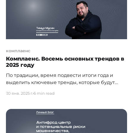
комплаенс в данном случае превращается
комплаенс
Комплаенс. Восемь основных трендов в
2025 году
По традиции, время подвести итоги года и
выделить ключевые тренды, которые будут
определять дальнейшее развитие комплаенс в
20 янв. 2025 г.
6 min read
Казахстане и мире, по моему субъективному
мнению. Комплаенс в современном мире
становится неотъемлемой частью бизнес-
стратегии и формирует новые стандарты
управления и риск-менеджмента. На фоне
усилившихся требований к системам