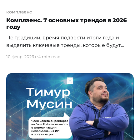
комплаенс
Комплаенс. 7 основных трендов в 2026
году
По традиции, время подвести итоги года и
выделить ключевые тренды, которые будут
определять дальнейшее развитие комплаенса
10 февр. 2026 г.
4 min read
в Казахстане и мире, по моему субъективному
мнению. От формального контроля — к
архитектуре устойчивости бизнеса. К 2026 году
комплаенс окончательно перестаёт быть
вспомогательной функцией контроля и
трансформируется в интегрированный
элемент корпоративного управления,
управления рисками