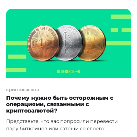
Казахстане, а также дал ряд поручений в части
повышения грамотности и развития
необходимой инфраструктуры. Я не буду
повторяться и писать тезисы о пользе ИИ и
рисках, связанных с ним.
криптовалюта
Почему нужно быть осторожным с
операциями, связанными с
криптовалютой?
Представьте, что вас попросили перевести
пару биткоинов или сатоши со своего
криптокошелька на криптокошелек третьего