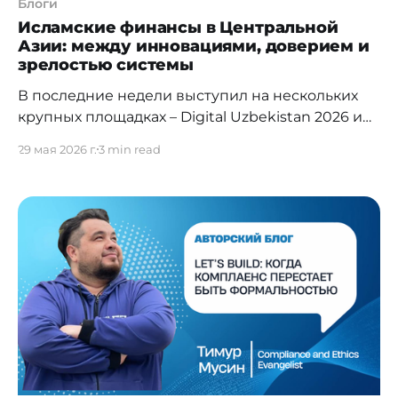
Блоги
Исламские финансы в Центральной
Азии: между инновациями, доверием и
зрелостью системы
В последние недели выступил на нескольких
крупных площадках – Digital Uzbekistan 2026 и
Islamic Finance and Business Forum 2026 — где
29 мая 2026 г.
3 min read
обсуждались вопросы развития исламского
банкинга и финансов, цифровизации и
будущего финансовой инфраструктуры
региона. Что особенно интересно –
практически во всех дискуссиях все чаще
звучит одна и та же мысль: исламские финансы
в