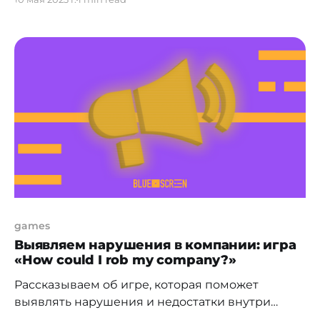
правило, попадаются люди, которые пытаются
что-либо продать на сайтах, наподобие OLX,
Avito и т.п. Как это работает? На продавца
выходит лжепокупатель, который хочет купить
какой-либо товар. Учитывая, что схема развода
простая,
games
Выявляем нарушения в компании: игра
«How could I rob my company?»
Рассказываем об игре, которая поможет
выявлять нарушения и недостатки внутри
компании. Как известно, для выявления