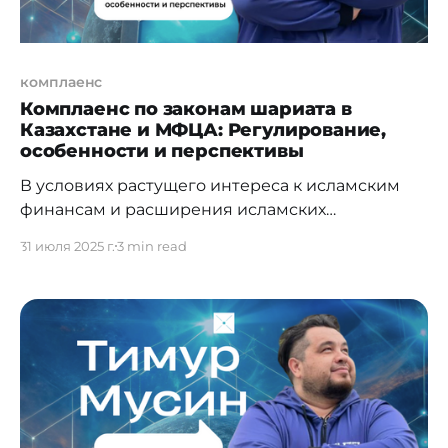
комплаенс
Комплаенс по законам шариата в
Казахстане и МФЦА: Регулирование,
особенности и перспективы
В условиях растущего интереса к исламским
финансам и расширения исламских
инструментов в странах вне традиционного
31 июля 2025 г.
3 min read
исламского мира особую значимость
приобретает качественный шариа-комплаенс
(Shariah Compliance). Казахстан,
позиционирующий себя как региональный
финансовый хаб, уже сделал важные шаги в
этом направлении, в том числе в рамках
юрисдикции Международного финансового
центра «Астана» (МФЦА). Однако,