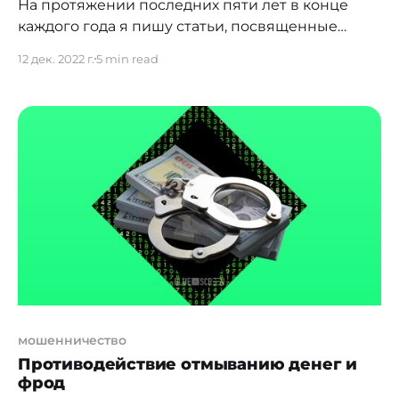
На протяжении последних пяти лет в конце
каждого года я пишу статьи, посвященные
основным трендам в области комплаенс.
12 дек. 2022 г.
5 min read
Некоторые мои знакомые, также работающие в
данной области, отмечали, что для них этот
материал является полезным контентом при
подготовке очередной годовой комплаенс-
программы на будущий год. Думаю, нет смысла
объяснять, что в нормальной
мошенничество
Противодействие отмыванию денег и
фрод