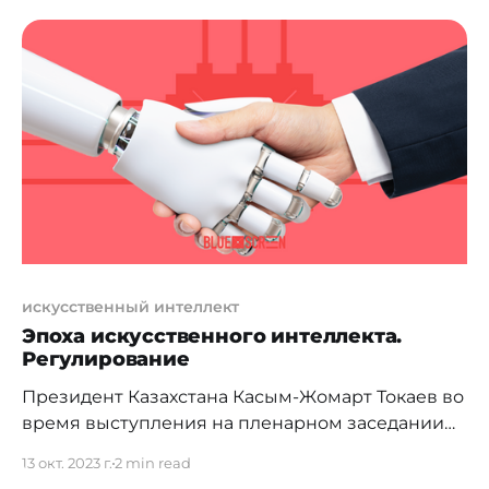
частности, изменениями от этой даты были
внесены дополнения в Инструкцию о
требованиях к наличию систем управления
рисками и внутреннего контроля в банках
искусственный интеллект
Эпоха искусственного интеллекта.
Регулирование
Президент Казахстана Касым-Жомарт Токаев во
время выступления на пленарном заседании
IT-форума Digital Bridge 2023 высказался о
13 окт. 2023 г.
2 min read
развитии искусственного интеллекта (ИИ) в