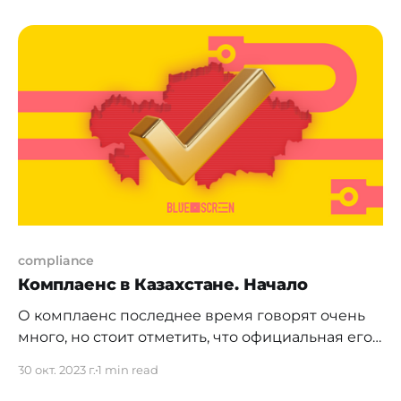
подходы к процессу заключения
казахстанскими (и не только) компаниями
деловых отношений с потенциальными
клиентами. С прошлого года были значительно
усилены меры мониторинга в отношении
клиентов из Российской Федерации, так и
клиентов из таких стран,
compliance
Комплаенс в Казахстане. Начало
О комплаенс последнее время говорят очень
много, но стоит отметить, что официальная его
история в Казахстане началась в далеком 2006
30 окт. 2023 г.
1 min read
году, а именно 27 октября того года. В