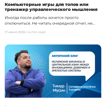
Компьютерные игры для топов или
тренажер управленческого мышления
Иногда после работы хочется просто
отключиться. Не читать очередной отчет, не
смотреть презентацию, не разбирать риски, не
17 июня 2026 г.
4 min read
отвечать на письма, а просто уйти куда-нибудь в
горы, в отпуск, в книги или, например, в игру.
Построить империю, выиграть битву, пройти
миссию, собрать команду, победить оппонентов
или спасти мир. И в этом