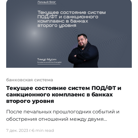
Область комплаенс обширна, а ее направления
могут отличаться в различных организациях.
Отличия также
банковская система
Текущее состояние систем ПОД/ФТ и
санкционного комплаенс в банках
второго уровня
После печальных прошлогодних событий и
обострения отношений между двумя
крупными странами на постсоветском
7 дек. 2023 г.
6 min read
пространстве значительно изменились