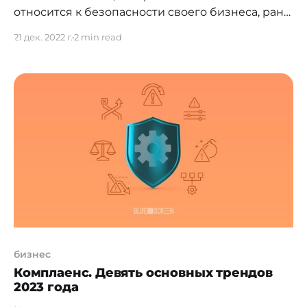
относится к безопасности своего бизнеса, рано
или поздно задумывается о том, с кем она
21 дек. 2022 г.
2 min read
работает. Так в отношении третьих лиц, как
правило, довольно эффективно помогают
процедуры надлежащей проверки клиента
(Know Your Customer) или комплексные
проверки контрагента (Counterparty Due
Diligence), которые призваны выявить
возможные риски третьих лиц.
бизнес
Комплаенс. Девять основных трендов
2023 года