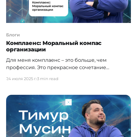
Блоги
Комплаенс: Моральный компас
организации
Для меня комплаенс – это больше, чем
профессия. Это прекрасное сочетание
обязанностей, миссии и конечной цели, к
24 июля 2025 г.
3 min read
которой нужно идти. Если у бизнес-
подразделений основная задача заработать как
можно больше денег, а для HR-подразделения
важен здоровый коллектив в организации, то
для комплаенс это возможность сделать все
правильно, корректно, справедливо.
Вспоминаются слова: «Не