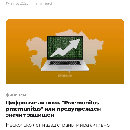
17 апр. 2023 г.
1 min read
недостатков и нарушений в деятельности
компании, в том числе мошенничества,
подразделения второй и третьей линии
защиты прибегают к проверкам. Тут и
комплаенс с риск-менеджментом, и аудит с
форензиком. И в целом, это хороший
инструмент, который,
финансы
Цифровые активы. "Praemonitus,
praemunitus" или предупрежден –
значит защищен
Несколько лет назад страны мира активно