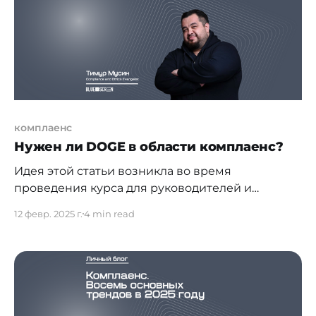
государственных органов и субъектов
финансового мониторинга. Если говорить о
комплаенс
Нужен ли DOGE в области комплаенс?
Идея этой статьи возникла во время
проведения курса для руководителей и
владельцев финансовых и IT-компаний. В
12 февр. 2025 г.
4 min read
процессе обсуждения их ожиданий и болевых
точек, связанных с их командами комплаенс,
стало очевидно, что многие воспринимают
комплаенс как чрезмерно
бюрократизированную, затратную и негибкую
систему. Вместо реальной защиты бизнеса