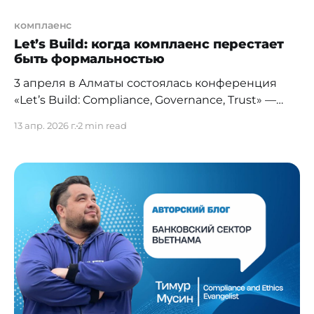
комплаенс
Let’s Build: когда комплаенс перестает
быть формальностью
3 апреля в Алматы состоялась конференция
«Let’s Build: Compliance, Governance, Trust» —
событие, которое на практике показало: рынок
13 апр. 2026 г.
2 min read
давно созрел для взрослого, честного
разговора о комплаенс, корпоративном
управлении и рисках. Именно в контексте
неудобных вопросов и подходов к работе,
которые могут быть далеки от красивых
картинок в презентациях. Для меня