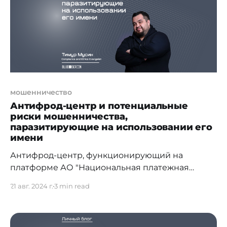
внутреннего контроля и управления
комплаенс-риском,
мошенничество
Антифрод-центр и потенциальные
риски мошенничества,
паразитирующие на использовании его
имени
Антифрод-центр, функционирующий на
платформе АО "Национальная платежная
корпорация Национального банка Республики
21 авг. 2024 г.
3 min read
Казахстан", представляет собой важный
инструмент в борьбе с мошенничеством в
финансовом секторе. Он обеспечивает