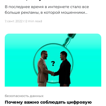
В последнее время в интернете стало все
больше рекламы, в которой мошенники
предлагают некие инновационные решения,
2 сент. 2022 г.
2 min read
выдавая себя за уже известные существующие
компании либо позиционируя себя как новые
брокерские или инвестиционные компании.
Как правило, такие дельцы обещают
эффективно распорядиться вашими деньгами,
вложив их в сверхклассные ценные бумаги
(голубые фишки) или
безопасность данных
Почему важно соблюдать цифровую