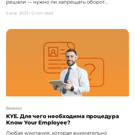
решали — нужно ли запрещать оборот
цифровых активов либо необходимо
6 апр. 2023 г.
2 min read
формализовать его законодательно. Большая
часть стран мира, в том числе Казахстан, пошли
по второму пути. Дерискинг в виде отказа от
рискового проекта/идеи/инструмента может
быть полезен, но зачастую правильнее будет
эффективно управлять данным риском.
бизнес
KYE. Для чего необходима процедура
Know Your Employee?
Любая компания, которая внимательно