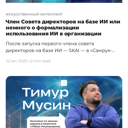
искусственный интеллект
Член Совета директоров на базе ИИ или
немного о формализации
использования ИИ в организации
После запуска первого члена совета
директоров на базе ИИ — SKAI — в «Самрук-
Казына» в СМИ появились комментарии
22 окт. 2025 г.
2 min read
экспертов о том, что нужно расширить
терминологию закона об акционерных
обществах и прямо предусмотреть, что членом
совета директоров может быть не только
человек, но и искусственный интеллект (ИИ).
На самом деле вопрос не сводится