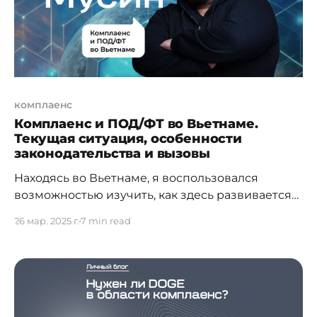
комплаенс
Комплаенс и ПОД/ФТ во Вьетнаме.
Текущая ситуация, особенности
законодательства и вызовы
Находясь во Вьетнаме, я воспользовался
возможностью изучить, как здесь развивается
область комплаенс и противодействия
26 мар. 2025 г.
7 min read
легализации (отмыванию) доходов, полученных
преступным путем, и финансированию
терроризма. В итоге, написал небольшую
аналитическую статью, в которой отразил
ключевые аспекты законодательной базы
Вьетнама, причины развития комплаенс, роли