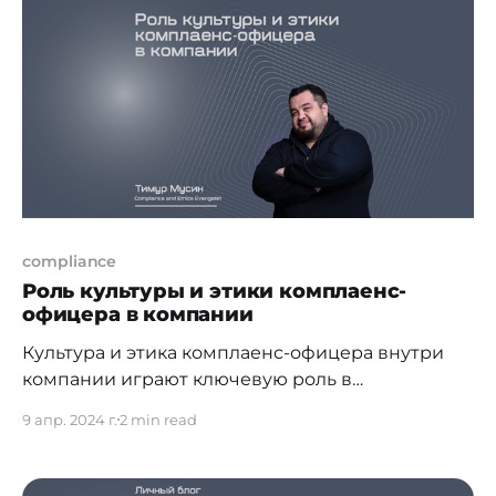
круглосуточный обмен данными о
подозрительных транзакциях между
финансовыми организациями,
правоохранительными органами и
операторами связи. Учитывая,
непрекращающийся рост мошенничества,
инструмент явно необходимый. Антифрод-
центр позволяет финансовым организациям,
compliance
Роль культуры и этики комплаенс-
офицера в компании
Культура и этика комплаенс-офицера внутри
компании играют ключевую роль в
обеспечении соблюдения законов, норм и
9 апр. 2024 г.
2 min read
стандартов, как внутриорганизационных, так и
внешних. Этот аспект управления становится
все более значимым в контексте современных