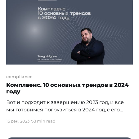
бизнес-практик и регулирования, а также в
свете публичного доверия к компаниям.
Основные качества и плюсы хорошего
комплаенс-офицера: 1. Профессионализм.
compliance
Комплаенс. 10 основных трендов в 2024
году
Вот и подходит к завершению 2023 год, и все
мы готовимся погрузиться в 2024 год, с его
новыми вызовами, задачами и трендами. Уже
15 дек. 2023 г.
8 min read
шестой год, начиная с 2018 года, я публикую
свое видение трендов в области комплаенс.