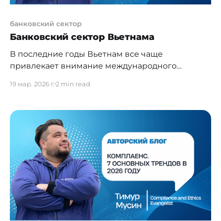
банковский сектор
Банковский сектор Вьетнама
В последние годы Вьетнам все чаще
привлекает внимание международного
финансового сообщества как один из наиболее
19 мар. 2026 г.
2 min read
перспективных развивающихся банковских
рынков Юго-Восточной Азии. Эволюция
банковской системы страны отражает
сочетание устойчивого экономического роста,
промышленной экспансии и постепенной
интеграции в глобальную финансовую систему.
Сегодня во Вьетнаме работает почти 50 банков,
включая государственные коммерческие
банки,