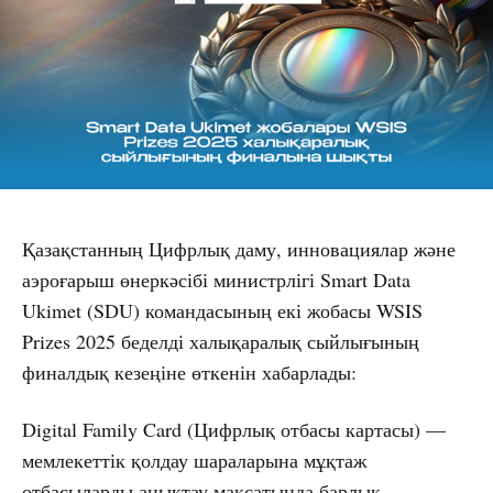
Қазақстанның Цифрлық даму, инновациялар және
аэроғарыш өнеркәсібі министрлігі Smart Data
Ukimet (SDU) командасының екі жобасы WSIS
Prizes 2025 беделді халықаралық сыйлығының
финалдық кезеңіне өткенін хабарлады:
Digital Family Card (Цифрлық отбасы картасы) —
мемлекеттік қолдау шараларына мұқтаж
отбасыларды анықтау мақсатында барлық