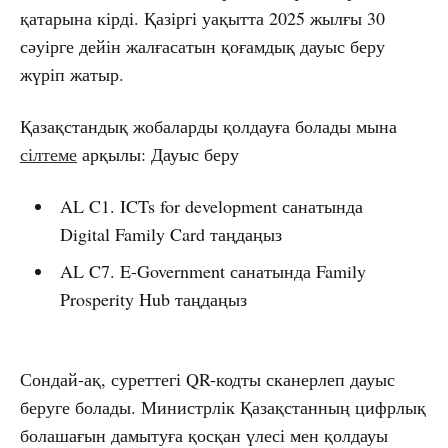
қатарына кірді. Қазіргі уақытта 2025 жылғы 30
сәуірге дейін жалғасатын қоғамдық дауыс беру
жүріп жатыр.
Қазақстандық жобаларды қолдауға болады мына
сілтеме
арқылы: Дауыс беру
AL C1. ICTs for development санатында
Digital Family Card таңдаңыз
AL C7. E-Government санатында Family
Prosperity Hub таңдаңыз
Сондай-ақ, суреттегі QR-кодты сканерлеп дауыс
беруге болады. Министрлік Қазақстанның цифрлық
болашағын дамытуға қосқан үлесі мен қолдауы