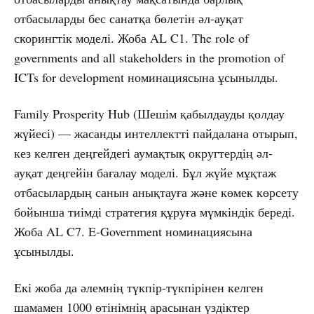
отбасыларды бес санатқа бөлетін әл-ауқат
скорингтік моделі. Жоба AL C1. The role of
governments and all stakeholders in the promotion of
ICTs for development номинациясына ұсынылды.
Family Prosperity Hub (Шешім қабылдауды қолдау
жүйесі) — жасанды интеллектті пайдалана отырып,
кез келген деңгейдегі аумақтық округтердің әл-
ауқат деңгейін бағалау моделі. Бұл жүйе мұқтаж
отбасылардың санын анықтауға және көмек көрсету
бойынша тиімді стратегия құруға мүмкіндік береді.
Жоба AL C7. E-Government номинациясына
ұсынылды.
Екі жоба да әлемнің түкпір-түкпірінен келген
шамамен 1000 өтінімнің арасынан үздіктер