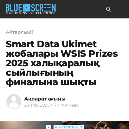
MAKING SENSE OF TECHNOLOGY
АйтарлықIT
Smart Data Ukimet
жобалары WSIS Prizes
2025 халықаралық
сыйлығының
финалына шықты
Ақпарат ағыны
28 апр. 2025 г.
•
1 min read