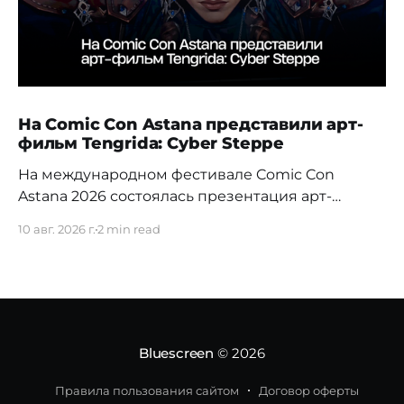
На Comic Con Astana представили арт-
фильм Tengrida: Cyber Steppe
На международном фестивале Comic Con
Astana 2026 состоялась презентация арт-
фильма Tengrida: Cyber Steppe — нового
10 авг. 2026 г.
2 min read
казахстанского проекта, объединившего
элементы киберпанка, искусственный
интеллект и художественное переосмысление
культуры Великой степи. На
фестивале Comic Con Astana зрителям впервые
представили трехминутный AI-анимационный
Bluescreen
© 2026
эпизод (Акт V — «Арена»), открывающий новую
авторскую вселенную. В центре истории —
Правила пользования сайтом
Договор оферты