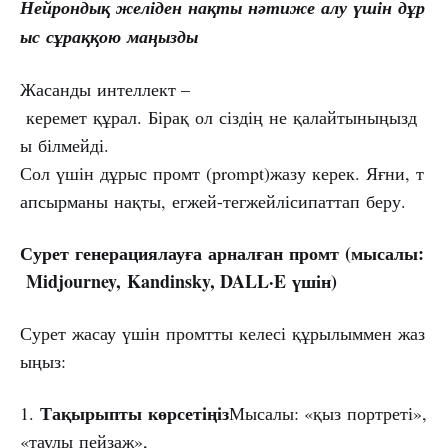
Нейрондық
желіден
нақты
нәтиже
алу
үшін
дұр
ыс
сұраққою
маңызды
Жасанды интеллект –
керемет құрал. Бірақ ол сіздің не қалайтыныңызд
ы білмейді.
Сол үшін дұрыс промт (prompt)жазу керек. Яғни, т
апсырманы нақты, егжей-тегжейлісипаттап беру.
Сурет
генерациялауға
арналған
промт
(мысалы:
Midjourney,
Kandinsky, DALL·E
үшін)
Сурет жасау үшін промтты келесі құрылыммен жаз
ыңыз:
Тақырыпты
көрсетіңіз
1.
Мысалы: «қыз портреті»,
«таулы пейзаж»,