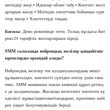
мәтіндер жазу.• Идеялар ойлап табу.• Контент жосп
арларын жасау.• Мәтіндік сипаттама бойынша суре
ттер жасау.• Хэштегтерді таңдау.
Бағасы:
Демо режимінде тегін. Толық нұсқасы Бит
рикс24 тарифтік жоспарларына кіреді.
SMM
саласында
нейрондық
желілер
қандайтапс
ырмаларды
орындай
алады?
Нейрондық желілер тек қолданушылардың мінез-
құлқынталдап, контентті сүзгіден өткізу үшін ғана
емес, SMM маманына нақты көмекші құрал ретінд
е де қолданылады. Жасанды интеллект көптеген кү
нделікті жұмыстыавтоматтандырып, креативке көбі
рек уақыт бөлугемүмкіндік береді.