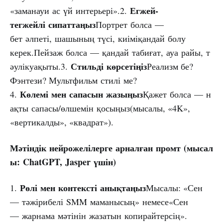
Егжей-
«заманауи ас үй интерьері».2.
тегжейлі
сипаттаңыз
Портрет болса —
бет әлпеті, шашының түсі, киіміқандай болу
керек.Пейзаж болса — қандай табиғат, ауа райы, т
Стильді
көрсетіңіз
әулікуақыты.3.
Реализм бе?
Фэнтези? Мультфильм стилі ме?
Көлемі
мен
сапасын
жазыңыз
4.
Қажет болса — н
ақты сапасы/өлшемін қосыңыз(мысалы, «4K»,
«вертикалды», «квадрат»).
Мәтіндік
нейрожелілерге
арналған
промт
(мысал
ы:
ChatGPT,
Jasper
үшін)
Рөлі
мен
контексті
анықтаңыз
1.
Мысалы: «Сен
— тәжірибелі SMM маманысың» немесе«Сен
— жарнама мәтінін жазатын копирайтерсің».