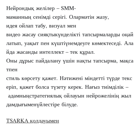
Нейрондық желілер – SMM-
маманның сенімді серігі. Олармәтін жазу,
идея ойлап табу, визуал мен
видео жасау сияқтыкүнделікті тапсырмаларды оңай
латып, уақыт пен күштіүнемдеуге көмектеседі. Ала
йда жасанды интеллект – тек құрал.
Оны дұрыс пайдалану үшін нақты тапсырма, мақса
тпен
стиль көрсету қажет. Нәтижені міндетті түрде текс
еріп, қажет болса түзету керек. Нағыз тиімділік –
адамныңстратегиялық ойлауын нейрожелінің жыл
дамдығыменүйлестіре білуде.
TSARKA қолдауымен