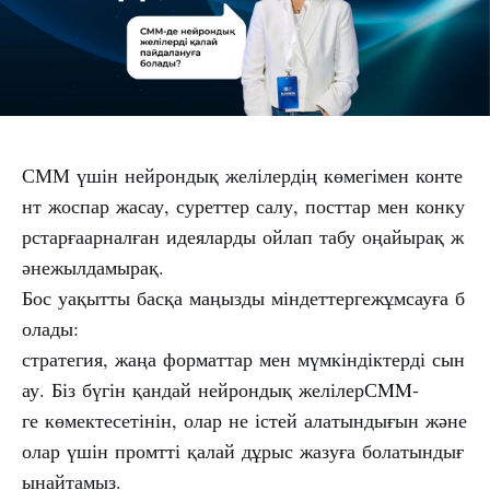
СММ үшін нейрондық желілердің көмегімен конте
нт жоспар жасау, суреттер салу, посттар мен конку
рстарғаарналған идеяларды ойлап табу оңайырақ ж
әнежылдамырақ.
Бос уақытты басқа маңызды міндеттергежұмсауға б
олады:
стратегия, жаңа форматтар мен мүмкіндіктерді сын
ау. Біз бүгін қандай нейрондық желілерСMM-
ге көмектесетінін, олар не істей алатындығын және
олар үшін промтті қалай дұрыс жазуға болатындығ
ынайтамыз.