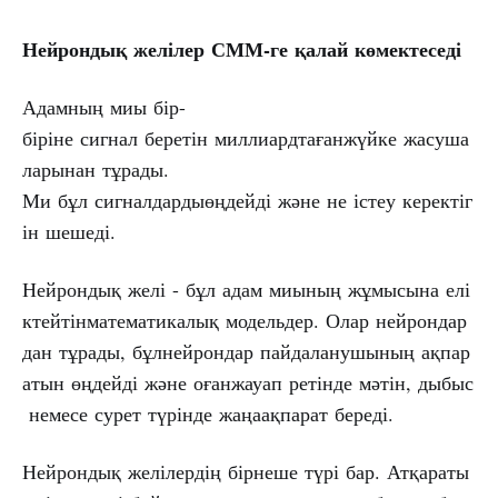
Нейрондық
желілер
СММ-ге
қалай
көмектеседі
Адамның миы бір-
біріне сигнал беретін миллиардтағанжүйке жасуша
ларынан тұрады.
Ми бұл сигналдардыөңдейді және не істеу керектіг
ін шешеді.
Нейрондық желі - бұл адам миының жұмысына елі
ктейтінматематикалық модельдер. Олар нейрондар
дан тұрады, бұлнейрондар пайдаланушының ақпар
атын өңдейді және оғанжауап ретінде мәтін, дыбыс
немесе сурет түрінде жаңаақпарат береді.
Нейрондық желілердің бірнеше түрі бар. Атқараты