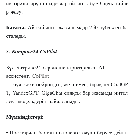
икториналарүшін идеялар ойлап табу.• Сценарийле
р жазу.
Бағасы:
Ай сайынғы жазылымдар 750 рубльден ба
сталады.
3. Битрикс24
CoPilot
Бұл Битрикс24 сервисіне кіріктірілген AI-
ассистент.
CoPilot
— бұл жеке нейрондық желі емес, бірақ ол ChatGP
T, YandexGPT, GigaChat сияқты бар жасанды интел
лект модельдерін пайдаланады.
Мүмкіндіктері:
• Посттардан бастап пікірлерге жауап беруге дейін