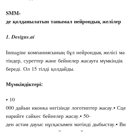
SMM-
де
қолданылатын
танымал
нейрондық
желілер
1. Designs.ai
Inmagine компаниясының бұл нейрондық желісі мә
тіндер, суреттер және бейнелер жасауға мүмкіндік
береді. Ол 15 тілді қолдайды.
Мүмкіндіктері:
• 10
000 дайын иконка негізінде логотиптер жасау.• Сце
нарийге сәйкес бейнелер жасау.• 50-
ден астам дауыс нұсқасымен мәтінді дыбыстау.• Ви