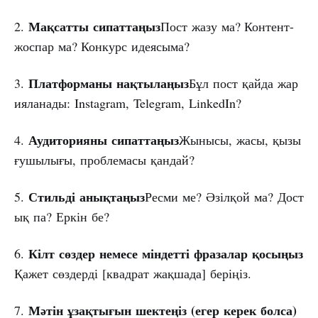
Мақсатты
сипаттаңыз
2.
Пост жазу ма? Контент-
жоспар ма? Конкурс идеясыма?
Платформаны
нақтылаңыз
3.
Бұл пост қайда жар
ияланады: Instagram, Telegram, LinkedIn?
Аудиторияны
сипаттаңыз
4.
Жынысы, жасы, қызы
ғушылығы, проблемасы қандай?
Стильді
анықтаңыз
5.
Ресми ме? Әзілқой ма? Дост
ық па? Еркін бе?
Кілт
сөздер
немесе
міндетті
фразалар
қосыңыз
6.
Қажет сөздерді [квадрат жақшада] беріңіз.
Мәтін
ұзақтығын
шектеңіз
(егер
керек
болса)
7.