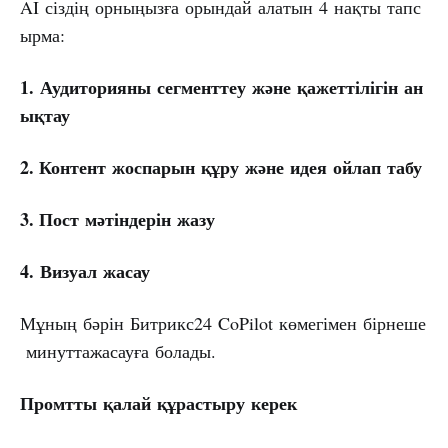
AI сіздің орныңызға орындай алатын 4 нақты тапс
ырма:
1.
Аудиторияны
сегменттеу
және
қажеттілігін
ан
ықтау
2. Контент
жоспарын
құру
және
идея
ойлап
табу
3. Пост
мәтіндерін
жазу
4.
Визуал
жасау
Мұның бәрін Битрикс24 CoPilot көмегімен бірнеше
минуттажасауға болады.
Промтты
қалай
құрастыру
керек