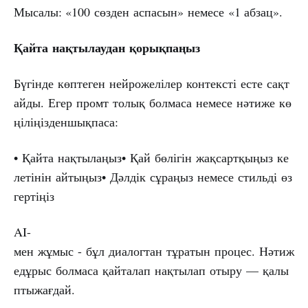
Мысалы: «100 сөзден аспасын» немесе «1 абзац».
Қайта
нақтылаудан
қорықпаңыз
Бүгінде көптеген нейрожелілер контексті есте сақт
айды. Егер промт толық болмаса немесе нәтиже кө
ңіліңізденшықпаса:
• Қайта нақтылаңыз• Қай бөлігін жақсартқыңыз ке
летінін айтыңыз• Дәлдік сұраңыз немесе стильді өз
гертіңіз
AI-
мен жұмыс - бұл диалогтан тұратын процес. Нәтиж
едұрыс болмаса қайталап нақтылап отыру — қалы
птыжағдай.