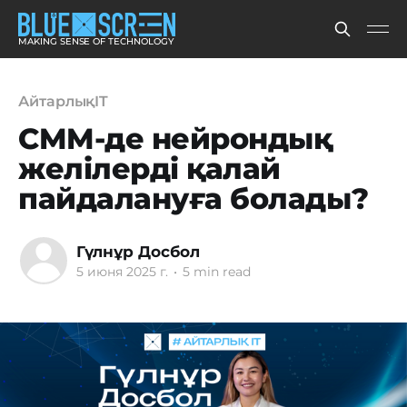
MAKING SENSE OF TECHNOLOGY
АйтарлықIT
СMM-де нейрондық
желілерді қалай
пайдалануға болады?
Гүлнұр Досбол
5 июня 2025 г.
•
5 min read