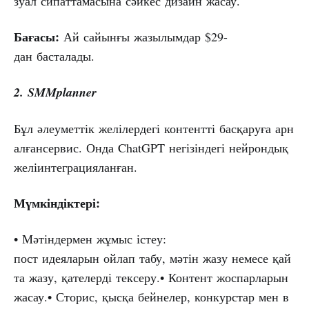
зуал сипаттамасына сәйкес дизайн жасау.
Бағасы:
Ай сайынғы жазылымдар $29-
дан басталады.
2.
SMMplanner
Бұл әлеуметтік желілердегі контентті басқаруға арн
алғансервис. Онда ChatGPT негізіндегі нейрондық
желіинтеграцияланған.
Мүмкіндіктері:
• Мәтіндермен жұмыс істеу:
пост идеяларын ойлап табу, мәтін жазу немесе қай
та жазу, қателерді тексеру.• Контент жоспарларын
жасау.• Сторис, қысқа бейнелер, конкурстар мен в