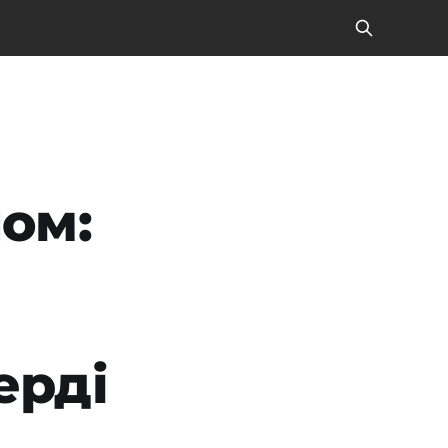
ом:
ерді