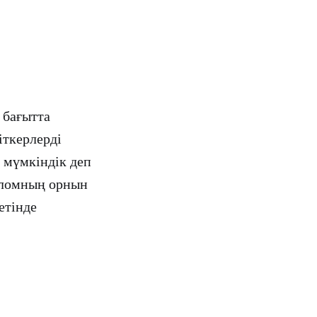
 бағытта
іткерлерді
 мүмкіндік деп
ипломның орнын
етінде