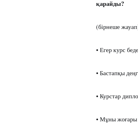
қарайды?
(бірнеше жауап
• Егер курс бе
• Бастапқы дең
• Курстар дипл
• Мұны жоғары 