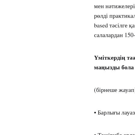
мен нәтижелері
рөлді практика
based тәсілге 
салалардан 150
Үміткердің тә
маңызды бола 
(бірнеше жауап
• Барлығы лау
• Тәжірибе әр