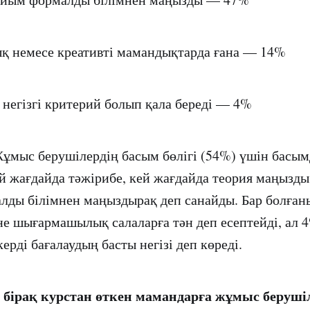
ық немесе креативті мамандықтарда ғана — 14%
е негізгі критерий болып қала береді — 4%
ұмыс берушілердің басым бөлігі (54%) үшін басы
й жағдайда тәжірибе, кей жағдайда теория маңызды
лды білімнен маңыздырақ деп санайды. Бар болған
е шығармашылық салаларға тән деп есептейді, ал 4
рді бағалаудың басты негізі деп көреді.
бірақ курстан өткен мамандарға жұмыс беруші