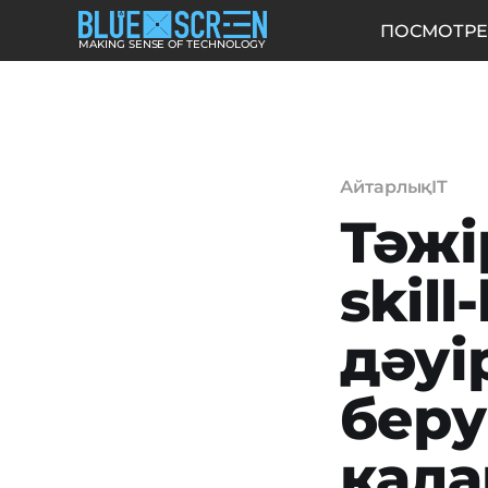
ПОСМОТРЕ
MAKING SENSE OF TECHNOLOGY
АйтарлықIT
Тәжі
skill
дәуі
беру
қала