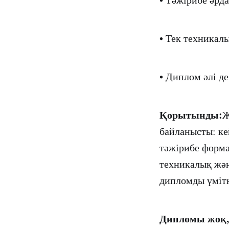
• Тек техникал
• Диплом әлі д
Қорытынды:
Ж
байланысты: ке
тәжірибе форма
техникалық жән
дипломды үмітке
Дипломы жоқ, 