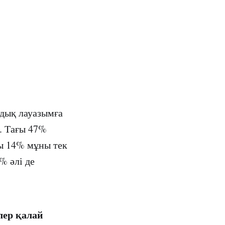
мдық лауазымға
. Тағы 47%
ы 14% мұны тек
% әлі де
лер қалай