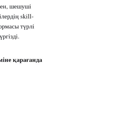
мен, шешуші
ердің skill-
ормасы түрлі
ргізді.
міне қарағанда