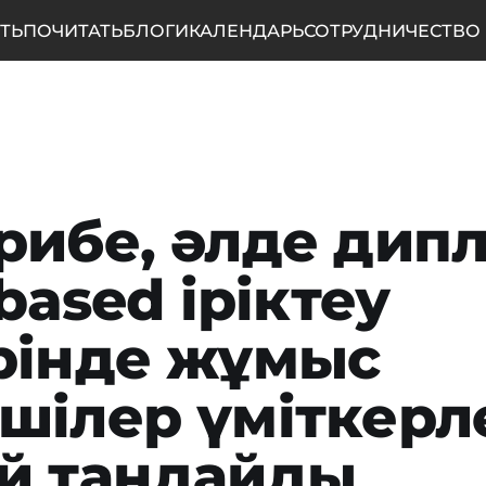
ТЬ
ПОЧИТАТЬ
БЛОГИ
КАЛЕНДАРЬ
СОТРУДНИЧЕСТВО
рибе, әлде дипл
-based іріктеу
рінде жұмыс
шілер үміткерл
й таңдайды