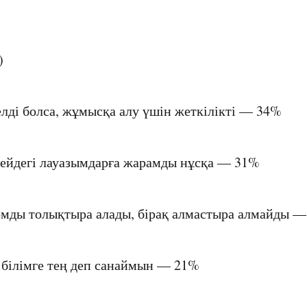
)
делді болса, жұмысқа алу үшін жеткілікті — 34%
гейдегі лауазымдарға жарамды нұсқа — 31%
омды толықтыра алады, бірақ алмастыра алмайды 
білімге тең деп санаймын — 21%