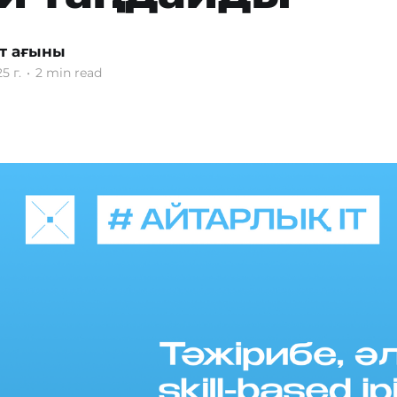
т ағыны
5 г.
•
2 min read