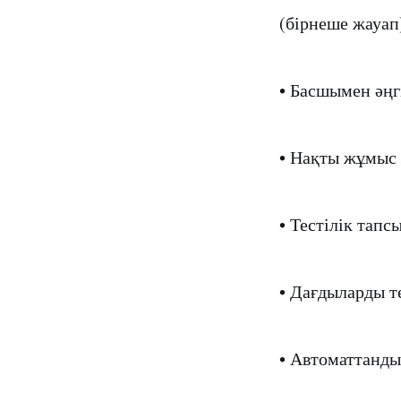
(бірнеше жауап
• Басшымен әң
• Нақты жұмыс
• Тестілік тап
• Дағдыларды т
• Автоматтанд