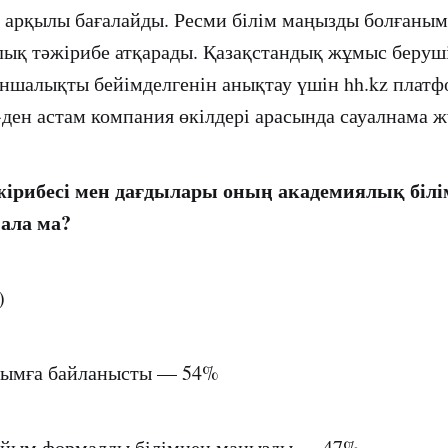
 арқылы бағалайды. Ресми білім маңызды болғаны
лық тәжірибе атқарады. Қазақстандық жұмыс берушіл
қаншалықты бейімделгенін анықтау үшін hh.kz платф
-ден астам компания өкілдері арасында сауалнама жү
жірибесі мен дағдылары оның академиялық білі
ала ма?
)
азымға байланысты — 54%
дайым формалды білімнен маңызды — 47%