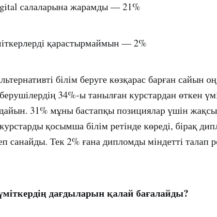
digital салаларына жарамды — 21%
міткерлерді қарастырмаймын — 2%
льтернативті білім беруге көзқарас барған сайын оң
берушілердің 34%-ы танылған курстардан өткен үм
дайын. 31% мұны бастапқы позициялар үшін жақсы
 курстарды қосымша білім ретінде көреді, бірақ д
еп санайды. Тек 2% ғана дипломды міндетті талап р
үміткердің дағдыларын қалай бағалайды?