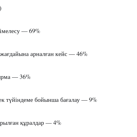
)
гімелесу — 69%
 жағдайына арналған кейс — 46%
сырма — 36%
ек түйіндеме бойынша бағалау — 9%
ырылған құралдар — 4%