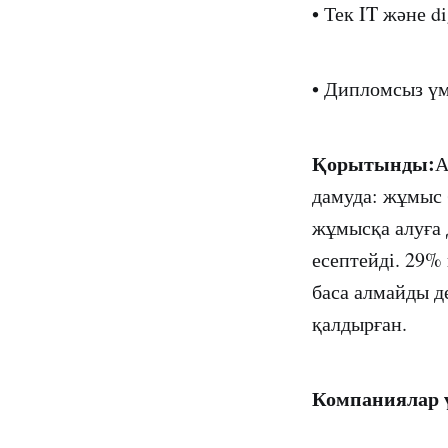
• Тек IT және 
• Дипломсыз ү
Қорытынды:
А
дамуда: жұмыс 
жұмысқа алуға 
есептейді. 29%
баса алмайды д
қалдырған.
Компаниялар 