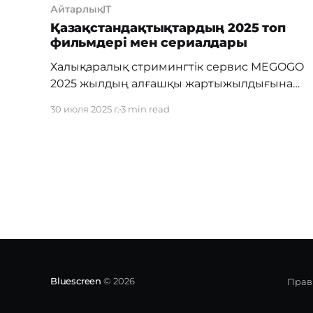
АйтарлықIT
Қазақстандақтықтардың 2025 топ
фильмдері мен сериалдары
Халықаралық стримингтік сервис MEGOGO
2025 жылдың алғашқы жартыжылдығына
қорытынды жасап, қазақстандықтар ең көп
30 июля 2025 г.
3 min read
таңдаған контенттің тізімін жариялады.
Нәтижелерге сүйенсек, көрермендер әлі де
болса экшн, шытырман оқиғалар мен уақыт
сынынан өткен классиканы жоғары
бағалайды. Алты ай ішінде көрермендер
экран алдында мыңдаған сағат өткізіп,
Голливудтың жарқын хиттерінен бастап
бүкіл отбасыға арналған анимациялық
Bluescreen
© 2026
Прав