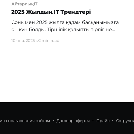
АйтарлықIT
2025 Жылдың IT Трендтері
Сонымен 2025 жылға қадам басқанымызға
он күн болды. Тіршілік қалыпты тірлігіне
оралғандай. Біз де IT және бизнес
10 янв. 2025 г.
2 min read
бағыттарындағы жаңалықтармен
таныстыруды жалғастырамыз. Бүгін осы
жылдың IT трендтері туралы айтқым келеді.
Gartner сарапшылары дәстүрлі бизнес
үлгілерін өзгертетін 10 технологияны
ұсынды. Бұл технологиялар бизнестің
дамуына көмектесіп, адамдардың жұмысын
жеңілдетеді. Мамандар оларды үш бағытқа
ила пользования сайтом
Договор оферты
Прайс
Сотрудн