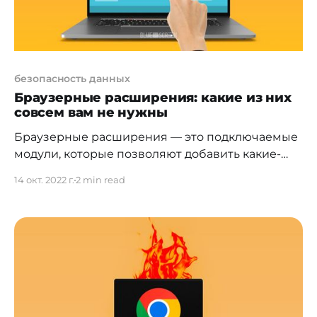
безопасность данных
Браузерные расширения: какие из них
совсем вам не нужны
Браузерные расширения — это подключаемые
модули, которые позволяют добавить какие-
либо функции в браузер. Например, с их
14 окт. 2022 г.
2 min read
помощью можно блокировать рекламу,
проверять орфографию, переводить или делать
заметки. Поскольку расширения — это
дополнительные модули для браузера, то,
чтобы приносить пользу, им нужна
возможность читать и менять содержимое
просматриваемых страниц. Без такого доступа
они, скорее