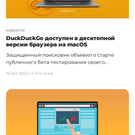
новости
DuckDuckGo доступен в десктопной
версии браузера на macOS
Защищенный поисковик объявил о старте
публичного бета-тестирования своего
браузера. Разработчик поисковой системы
19 окт. 2022 г.
1 min read
DuckDuckGo открыл бета-тестирование своего
десктопного браузера. Напомним, что в
закрытом режиме сервис работал с апреля
2022 года, а ранее был доступен лишь в
мобильной версии. Браузер позиционирует
себя как один из самых приватных и
защищенных. Для конфиденциальности данных