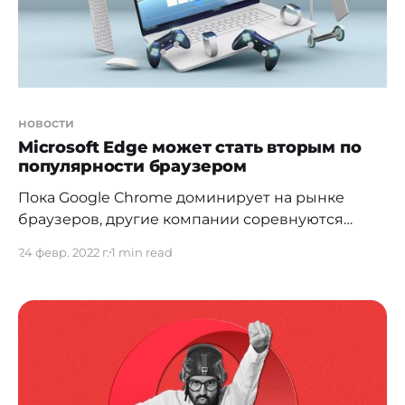
новости
Microsoft Edge может стать вторым по
популярности браузером
Пока Google Chrome доминирует на рынке
браузеров, другие компании соревнуются
между собой. По данным StatCounter
24 февр. 2022 г.
1 min read
[https://gs.statcounter.com/], браузер Microsoft
Edge вплотную приблизился к Safari и в скором
времени может опередить конкурента, заняв
второе место. Браузер Apple Safari занимает
9,84% долей рынка. Отставание Microsoft Edge
всего 0,3