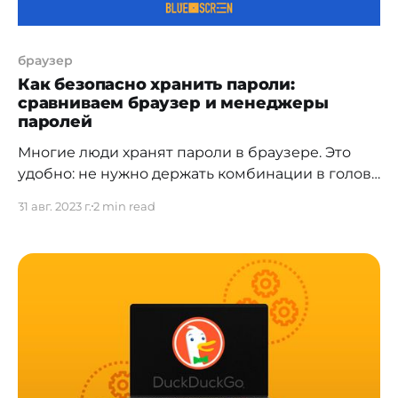
браузер
Как безопасно хранить пароли:
сравниваем браузер и менеджеры
паролей
Многие люди хранят пароли в браузере. Это
удобно: не нужно держать комбинации в голове
и каждый раз вводить их заново. Однако
31 авг. 2023 г.
2 min read
хранить пароли в браузере небезопасно,
поскольку к ним легко могут получить доступ
мошенники. Хорошая альтернатива этому —
специальные менеджеры паролей. Почему
хранить пароли в браузере рискованно
Хранить пароли в браузере,