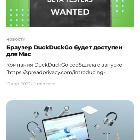
новости
Браузер DuckDuckGo будет доступен
для Mac
Компания DuckDuckGo сообщила о запуске
[https://spreadprivacy.com/introducing-
duckduckgo-for-mac/] приема заявок на бета-
13 апр. 2022 г.
1 min read
тест своего десктопного браузера на macOS.
Версия для Windows выйдет тоже "скоро".
Чтобы получить доступ к бета-версии
DuckDuckGo для Mac, нужно присоединиться к
закрытому списку ожидания. Приглашения
пользователям будут отправляться постепенно
и в порядке очереди. Записаться можно в