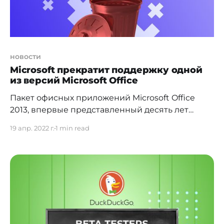
новости
Microsoft прекратит поддержку одной
из версий Microsoft Office
Пакет офисных приложений Microsoft Office
2013, впервые представленный десять лет
назад, прекратит поддержку. Об этом сообщила
19 апр. 2022 г.
1 min read
компания. Напомним, что "наследником" этой
версии "офиса" стала Microsoft Office 2016. Срок
службы Office 2013 истечет 11 апреля 2023 года,
но окончание поддержки не означает, что
приложения перестанут работать. "В
соответствии с политикой фиксированного