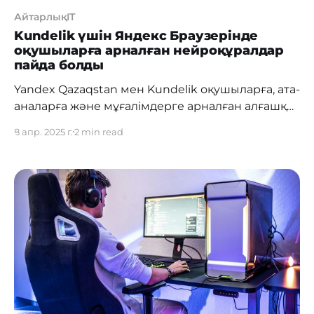
АйтарлықIT
Kundelik үшін Яндекс Браузерінде
оқушыларға арналған нейроқұралдар
пайда болды
Yandex Qazaqstan мен Kundelik оқушыларға, ата-
аналарға және мұғалімдерге арналған алғашқы
білім беру браузерін іске қосты.
8 апр. 2025 г.
2 min read
Нейрожелілердің арқасында браузер
оқушыларға ақпарат табуға ғана емес, сонымен
қатар оқуды жеңіл әрі қызықты етуге
көмектеседі. Браузердің бастау бетінен бірден
нейроқұралдарды — НейроІздеуді, математика
бойынша ЖИ-көмекшіні және Аудармашыны
пайдалануға болады. Браузерді Kundelik сайты
арқылы тегін жүктеуге