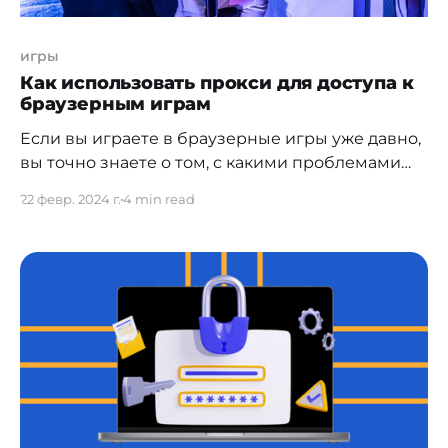
игры
Как использовать прокси для доступа к
браузерным играм
Если вы играете в браузерные игры уже давно,
вы точно знаете о том, с какими проблемами
приходится сталкиваться – это могут быть и
22 февр. 2024 г.
4 min read
низкая скорость подключения, и различные
задержки, которые не дают своевременно
среагировать на происходящие события на
экране. Когда речь идет о браузерных играх, то
лучше использовать прокси расширение для