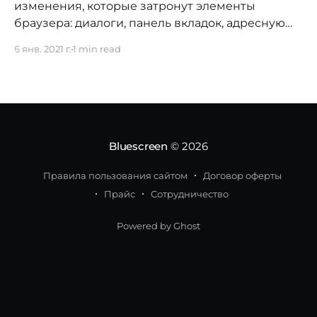
изменения, которые затронут элементы
браузера: диалоги, панель вкладок, адресную
строку, основное и контекстное меню. Также
6 янв. 2021 г.
1 min read
изменения коснутся стиля оформления
вкладок и всплывающих окон, в которых будут
выводиться эскизы веб-страниц и
отформатированный текст. Наборы вкладок
будут группироваться и выглядеть на панели
как одна вкладка. Сам
Bluescreen
© 2026
Правила пользования сайтом
Договор оферты
Прайс
Сотрудничество
Powered by Ghost