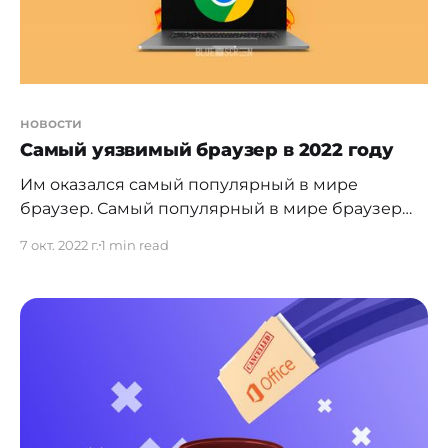
новости
Самый уязвимый браузер в 2022 году
Им оказался самый популярный в мире
браузер. Самый популярный в мире браузер
Google Chrome стал самым уязвимым
7 окт. 2022 г.
1 min read
браузером 2022 года. Об этом говорится в
отчете [https://atlasvpn.com/blog/google-chrome-
is-the-most-vulnerability-ridden-browser-in-2022]
Atlas VPN. С начала года специалисты
обнаружили 303 уязвимости программного
обеспечения. Общее количество уязвимостей
достигло 3159. Данные фиксировались с 1