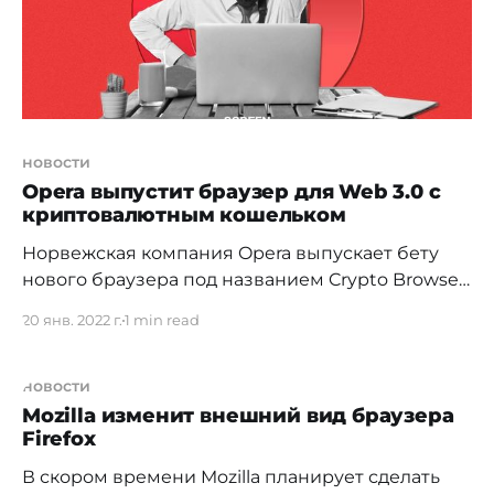
новости
Opera выпустит браузер для Web 3.0 с
криптовалютным кошельком
Норвежская компания Opera выпускает бету
нового браузера под названием Crypto Browser
Project. Особенность проекта в том, что браузер
20 янв. 2022 г.
1 min read
будет иметь встроенные функции для
интеграции в Web 3.0 с акцентом на
криптовалюты. Этот новый "криптовалютный
новости
браузер" Opera будет доступен для
Mozilla изменит внешний вид браузера
Firefox
пользователей Windows, Mac и Android. Также
интересно, что внутри будет
В скором времени Mozilla планирует сделать