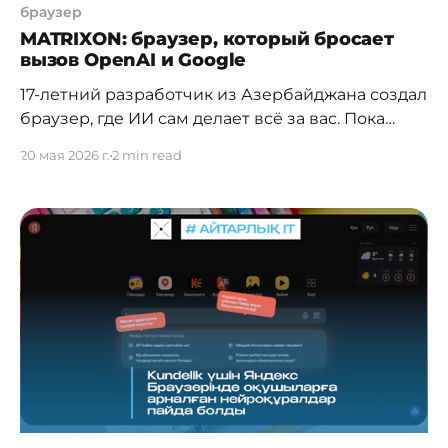
браузер
MATRIXON: браузер, который бросает
вызов OpenAI и Google
17-летний разработчик из Азербайджана создал
браузер, где ИИ сам делает всё за вас. Пока
крупные технологические компании
20 мая 2026 г.
2 min read
соревнуются за место в облаке, 17-летний Марат
Сафиев из Азербайджана за полтора месяца в
одиночку собрал браузер, где искусственный
интеллект работает прямо
на вашем компьютере — и делает это без
единого лишнего клика. Идея