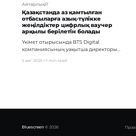
АйтарлықIT
Қазақстанда аз қамтылған
отбасыларға азық-түлікке
жеңілдіктер цифрлық ваучер
арқылы берілетін болады
Үкімет отырысында BTS Digital
компаниясының уақытша директоры
Ержігіт Балқыбеков атаулы әлеуметтік
5 авг. 2025 г.
1 min read
көмек (АӘК) алушыларға арналған цифрлық
азық-түлік ваучерлерін беру бойынша
пилоттық жобаны таныстырды. Бұл бастама
әлеуметтік маңызы бар азық-түлік
тауарларына бағаны еркін реттеу аясында
жүзеге асырылады және халықтың осал
топтарына атаулы қолдау көрсетуге
бағытталған. Ержігіт Балқыбековтың
айтуынша, жоба механизмі — сауда
Bluescreen
© 2026
Прав