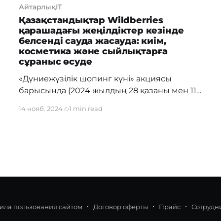
АйтарлықIT
Қазақстандықтар Wildberries
қарашадағы жеңілдіктер кезінде
белсенді сауда жасауда: киім,
косметика және сыйлықтарға
сұраныс өсуде
«Дүниежүзілік шопинг күні» акциясы
барысында (2024 жылдың 28 қазаны мен 11
қарашасы аралығында) Қазақстан
14 нояб. 2024 г.
1 min read
тұрғындары өткен жылмен салыстырғанда
сатып алуларын ақша эквивалентінде 31%-
ға арттырды. Биыл ең танымал тауарлар
қатарында көйлектер, курткалар,
бәтеңкелер, шалбарлар, костюмдер мен
бас киімдер, сонымен қатар косметика
және мерекелік заттар болды. Бұрынғыдай
қазақстандықтар үйге арналған тауарлар,
ила пользования сайтом
Договор оферты
Прайс
Сотрудн