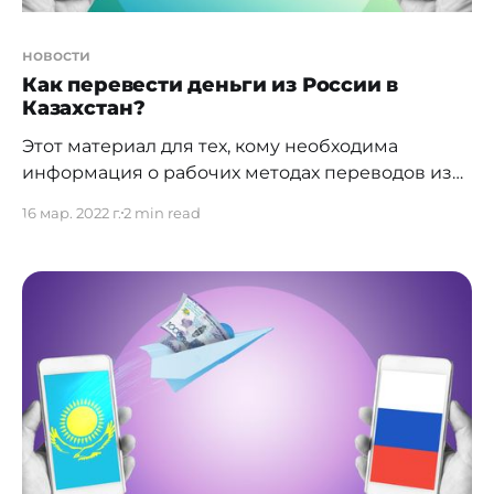
новости
Как перевести деньги из России в
Казахстан?
Этот материал для тех, кому необходима
информация о рабочих методах переводов из
России в Казахстан. Всё так же: проверено
16 мар. 2022 г.
2 min read
собственными деньгами. И… вариантов ещё
меньше. 1. Перевод по номеру телефона
держателя карты "Сбербанка России" на
"Сбербанк Казахстан". Тут всё просто: выбираете
"Международные переводы", вбиваете номер
телефона получателя, сумму и отправить.