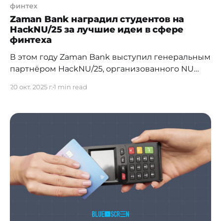
финтех
Zaman Bank наградил студентов на
HackNU/25 за лучшие идеи в сфере
финтеха
В этом году Zaman Bank выступил генеральным
партнёром HackNU/25, организованного NU
ACM SC. Банк предложил участникам задать
20 окт. 2025 г.
1 min read
направление будущему финансов —
разработать AI-ассистента для цифрового
банкинга, который сделает финансовые
сервисы более понятными, удобными и
прозрачными. Жюри, в состав которого вошли
представители Zaman Bank и основатель
и CEO HalalGuide Айрат Касимов,