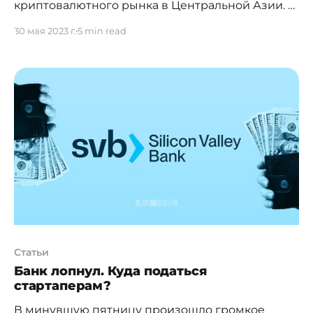
криптовалютного рынка в Центральной Азии. О
том, когда ждать в стране появления
30 мая 2023 г.
5 min read
криптокарт и чем они отличаются от обычных,
рассуждает Агиис Конкабаева, CEO
red_mad_robot Central Asia. Децентрализация
экономики набирает обороты по всему миру —
и в основе этого тренда лежит, конечно,
распространение криптовалют. Центральные
Статьи
Банк лопнул. Куда податься
стартаперам?
В минувшую пятницу произошло громкое