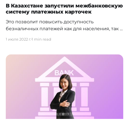
В Казахстане запустили межбанковскую
систему платежных карточек
Это позволит повысить доступность
безналичных платежей как для населения, так и
для бизнеса. Национальный Банк Казахстана
1 июля 2022 г.
1 min read
сообщил о запуске Межбанковской системы
платежных карточек. Она предназначена для
обработки транзакций между банками, которые
проводят с помощью платежных карт на
территории Казахстана. Это следующий шаг
после запуска системы мгновенных платежей и
межбанковских переводов