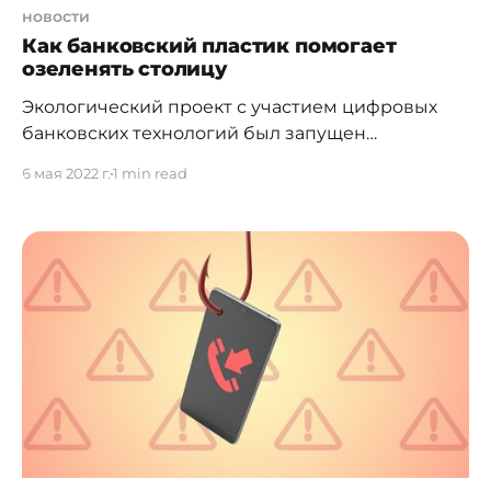
новости
Как банковский пластик помогает
озеленять столицу
Экологический проект с участием цифровых
банковских технологий был запущен
Евразийским банком и EEF. Первую партию из
6 мая 2022 г.
1 min read
20 деревьев высадили на территории двух
новых школ в Нур-Султане благодаря бонусам,
начисленным на специальные Эко-карты
Евразийского банка. Сотрудники банка вместе
с коллегами из Eurasian Environmental Fund
(EEF) и выпускниками школ № 91 и "Бiлiм