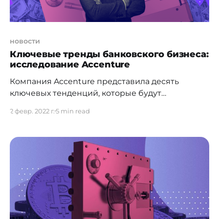
новости
Ключевые тренды банковского бизнеса:
исследование Accenture
Компания Accenture представила десять
ключевых тенденций, которые будут
определять развитие банков в постковидном
2 февр. 2022 г.
5 min read
мире. По мнению авторов отчета "Топ-10
банковских трендов 2022", пандемия стала
своеобразной линией водораздела между
прошлым и будущим финансового рынка.
Каждый из описанных трендов меняет
развитие отрасли и сам по себе, однако вместе
они представляют собой непреодолимую