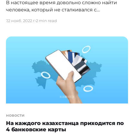
В настоящее время довольно сложно найти
человека, который не сталкивался с
аббревиатурой KYC (Know Your Customer, "Знай
22 нояб. 2022 г.
2 min read
своего клиента"). Исключением являются
только люди, которые не пользуются услугами
банков и прочих финансовых организаций. KYC
является важной составляющей в системе
противодействия отмыванию денег и
финансированию терроризма, позволяющая
финансовой (и не только) организации
новости
На каждого казахстанца приходится по
4 банковские карты