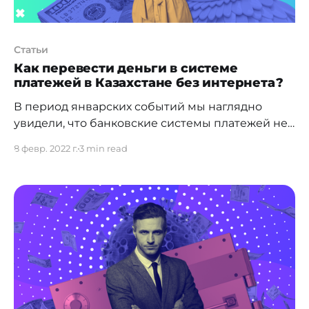
Статьи
Как перевести деньги в системе
платежей в Казахстане без интернета?
В период январских событий мы наглядно
увидели, что банковские системы платежей не
несут функциональности, если нет интернета. В
8 февр. 2022 г.
3 min read
нашем материале мы задаемся вопросом:
нужны ли альтернативные системы платежей в
Казахстане? Разбираемся вместе с экспертом в
этом вопросе. По данным
[https://kursiv.kz/news/banki/2021-08/nazvany-
samye-populyarnye-mobilnye-prilozheniya-
bankov-v-kazakhstane] Нацбанка Казахстана, к
июню