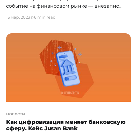
событие на финансовом рынке — внезапно
лопнул 16-й по размеру банк США — Silicon
15 мар. 2023 г.
6 min read
Valley Bank. Само банкротство стало вторым по
размеру в истории американских
коммерческих структур и потрясло, прежде
всего, технологическую отрасль. Ведь банк был
создан в расчете на головастых ребят. Данное
явление вызвало самые разные
новости
Как цифровизация меняет банковскую
сферу. Кейс Jusan Bank