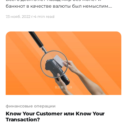
банкнот в качестве валюты был немыслим.
Конечно, продвинутые финансисты могли
23 нояб. 2022 г.
4 min read
предвидеть день, когда наличные деньги
больше не будут необходимостью. Но в целом
это казалось несбыточной мечтой, потому что
подавляющее большинство людей во всем
мире так сильно верили в наличные деньги.
Несмотря на
финансовые операции
Know Your Customer или Know Your
Transaction?