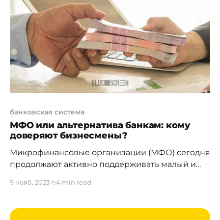
клиентами. С прошлого года были значительно
усилены меры мониторинга в отношении
клиентов из Российской Федерации, так и
клиентов из таких стран,
банковская система
МФО или альтернатива банкам: кому
доверяют бизнесмены?
Микрофинансовые организации (МФО) сегодня
продолжают активно поддерживать малый и
средний бизнес. За последние 10 лет
9 нояб. 2023 г.
4 min read
правительство Казахстана приняло несколько
государственных программ, направленных на
ускорение технологической модернизации