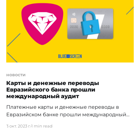
экономики и развитие цифровой экономики и
инноваций, а с 2020 года активно взялось за
регулирование рынка микрофинансовых
организаций. Несмотря на большее влияние
банков в
новости
Карты и денежные переводы
Евразийского банка прошли
международный аудит
Платежные карты и денежные переводы в
Евразийском банке прошли международный
аудит безопасности согласно требований PCI
3 окт. 2023 г.
1 min read
DSS и SWIFT Евразийский банк вновь успешно
прошёл независимый внешний аудит и