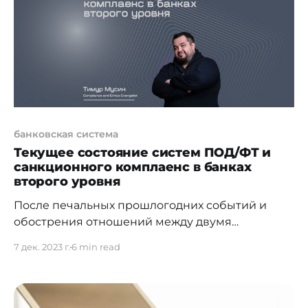
дать не
банковская система
Текущее состояние систем ПОД/ФТ и
санкционного комплаенс в банках
второго уровня
После печальных прошлогодних событий и
обострения отношений между двумя
крупными странами на постсоветском
7 дек. 2023 г.
6 min read
пространстве значительно изменились
подходы к процессу заключения
казахстанскими (и не только) компаниями
деловых отношений с потенциальными