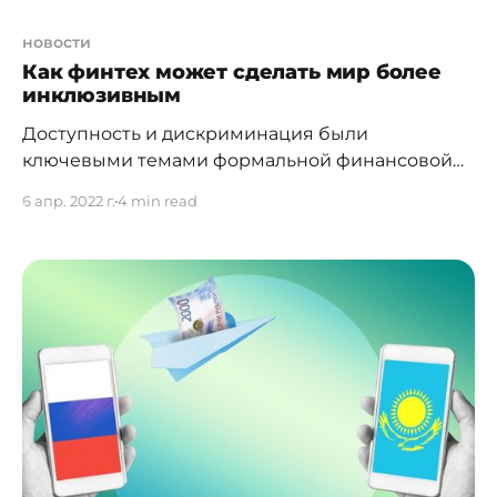
новости
Как финтех может сделать мир более
инклюзивным
Доступность и дискриминация были
ключевыми темами формальной финансовой
системы с момента ее создания. Недавний
6 апр. 2022 г.
4 min read
прогресс в области технологий позволил
финтеху разрушить эти барьеры и оказать
положительное влияние на мир за счет
расширения доступа к финансовым услугам.
Всемирный банк определяет финансовую
доступность как наличие "доступа к полезным и
доступным финансовым услугам"