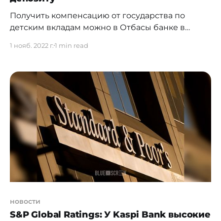
Получить компенсацию от государства по
детским вкладам можно в Отбасы банке в
размере 10%. Для этого родителям детей или их
1 нояб. 2022 г.
1 min read
законным представителям необходимо подать
заявление через консультантов Отбасы банка,
которых можно вызвать домой. Список
консультантов доступен на сайте
[https://hcsbk.kz/ru/network-agents/] банка. По
депозитам несовершеннолетних вкладчиков и
недееспособных
новости
S&P Global Ratings: У Kaspi Bank высокие