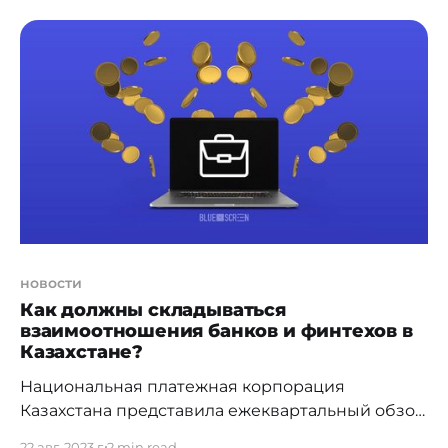
новостной охват этих банков составил более 80
миллионов. Специалисты PR-агентства
ITCOMMS [https://www.itcomms.io/] с помощью
системы мониторинга СМИ и соцсетей Alem
Research [https:
новости
Как должны складываться
взаимоотношения банков и финтехов в
Казахстане?
Национальная платежная корпорация
Казахстана представила ежеквартальный обзор
платежных и финансовых технологий. На
22 авг. 2023 г.
2 min read