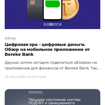
продумывают возможные
Обзор
Цифровая эра – цифровые деньги.
Обзор на мобильное приложение от
Bereke Bank
Друзья, хотим сегодня поделиться обзором на
приложение для финансов от Bereke Bank. Так
уж совпало, что в один день очень срочно
24 июня 2024 г.
4 min read
понадобилась карта, желательно с
возможностью ее использования без самого
пластика. Их, кстати, в моем кошельке немного,
имею в арсенале всего парочку. Почему
именно данный банк? Однозначного ответа