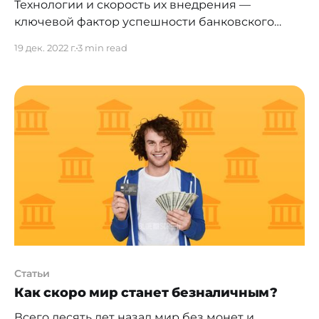
Технологии и скорость их внедрения —
ключевой фактор успешности банковского
бизнеса. 14 декабря, в рамках Demo Day Jusan
19 дек. 2022 г.
3 min read
Business, были представлены актуальные
доступные казахстанцам продукты. В этот день
подразделения, курирующие направление для
бизнеса, провели демонстрацию работы
онлайн-банкинга для предпринимателей за
последние 6 месяцев. 17 команд рассказали о
достижениях и планах по
Статьи
Как скоро мир станет безналичным?
Всего десять лет назад мир без монет и