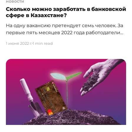
новости
Сколько можно заработать в банковской
сфере в Казахстане?
На одну вакансию претендует семь человек. За
первые пять месяцев 2022 года работодатели
разместили более полутора тысяч вакансий на
1 июня 2022 г.
1 min read
сайте hh.kz в коммерческих банках. В основном
вакансии сосредоточены в городах Алматы
(52%), Нур-Султан (15%), Шымкент (6%), Атырау
(5%) и Караганда (5%). Если сравнить текущий
период с аналогичным периодом в