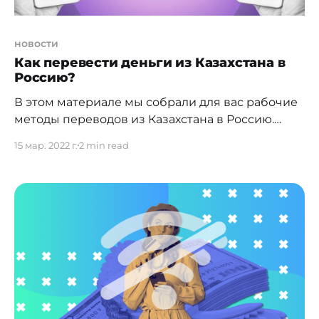
новости
Как перевести деньги из Казахстана в
Россию?
В этом материале мы собрали для вас рабочие
методы переводов из Казахстана в Россию.
Проверено собственными деньгами. И, к
15 мар. 2022 г.
2 min read
сожалению, их осталось всего два. 1. Перевод по
номеру телефона держателя карты "Сбербанка
России" с приложения Kaspi в Казахстане. Этот
способ не работает с 26 марта 2022 г. Тут всё
просто: