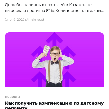
Доля безналичных платежей в Казахстане
выросла и достигла 82%. Количество платежных
карт в обращении продолжает расти. Так, по
2 нояб. 2022 г.
1 min read
данным Нацбанка, на каждого казахстанца в
возрасте от 16 лет приходится по четыре
банковские карты. Всего количество карточек в
обращении увеличилось на 11,8% (до 62,65 млн.
карточек) по сравнению с
новости
Как получить компенсацию по детскому
депозиту