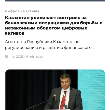
цифровые активы
Казахстан усиливает контроль за
банковскими операциями для борьбы с
незаконным оборотом цифровых
активов
Агентство Республики Казахстан по
регулированию и развитию финансового
рынка (АРРФР) приняло постановление №96 от
15 янв. 2025 г.
1 min read
31 декабря 2024 года, направленное на
минимизацию рисков использования
банковских услуг для незаконных операций.
Поправки внесены в нормативные акты,
регулирующие деятельность финансовых
организаций, и включают: 1. Автоматизация
выявления подозрительных операций: *
Операции, связанные с незаконным
производством, оборотом