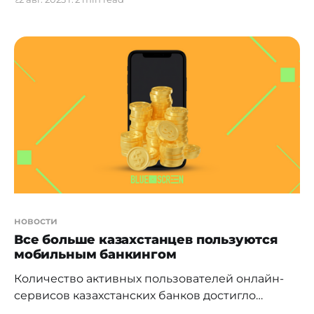
текущий момент между банками и финтехом в
Казахстане нет ни синергии, ни конкуренции.
Таким мнением поделился эксперт в рамках
ежеквартального обзора глобальных финтех-
трендов, анализ платежного рынка Казахстана и
других финансовых технологий. " Проблема
финтеха в том, что де- факто
новости
Все больше казахстанцев пользуются
мобильным банкингом
Количество активных пользователей онлайн-
сервисов казахстанских банков достигло
[https://ranking.kz/rankings/banking-and-finance-