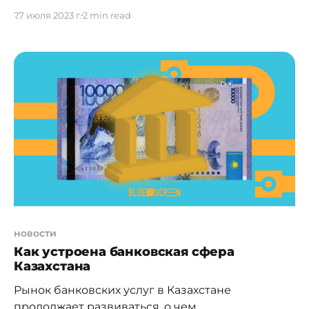
"техподдержки банка". В новой версии обмана
27 июля 2023 г.
2 min read
они убеждают человека скачать якобы
официальное приложение, с помощью
которого они потом получают удалённый
доступ к устройству. Как не стать жертвой
злоумышленников, рассказывает Валерий
Зубанов, управляющий директор "Лаборатории
Касперского" в Казахстане, Центральной Азии и
Монголии. Как
новости
Как устроена банковская сфера
Казахстана
Рынок банковских услуг в Казахстане
продолжает развиваться, о чем