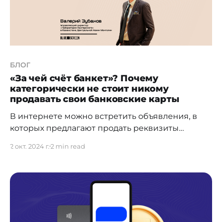
БЛОГ
«За чей счёт банкет»? Почему
категорически не стоит никому
продавать свои банковские карты
В интернете можно встретить объявления, в
которых предлагают продать реквизиты
банковской карты. Делать особенно ничего не
2 окт. 2024 г.
2 min read
нужно — открываешь счёт, передаёшь данные
покупателю и получаешь деньги. Однако
соглашаться на такие предложения крайне
опасно, ведь потом могут возникнуть проблемы
с законом. Жертвами таких схем часто
становятся подростки, которые не всегда