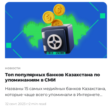
подтвердил своё соответствие требованиям
стандартов информационной безопасности
платежных карт PCI DSS и системы передачи
информации и платежей SWIFT CSP. *
"Прохождение очередного аудита
подтверждает
новости
Топ популярных банков Казахстана по
упоминаниям в СМИ
Названы 15 самых медийных банков Казахстана,
которые чаще всего упоминали в Интернете
этим летом. Лидерами рейтинга стали Halyk
22 сент. 2023 г.
2 min read
Bank, Отбасы банк и Kaspi Bank. Совокупный