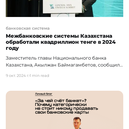
банковская система
Межбанковские системы Казахстана
обработали квадриллион тенге в 2024
году
Заместитель главы Национального банка
Казахстана, Акылжан Баймагамбетов, сообщил,
что межбанковские платежные системы
9 окт. 2024 г.
1 min read
обработали более квадриллиона тенге с начала
года. Это составляет около 88% всего
безналичного оборота в стране, и отражает
существенный рост популярности цифровых
платежей среди населения. За последние пять
лет безналичные транзакции увеличились
более чем в 10 раз и