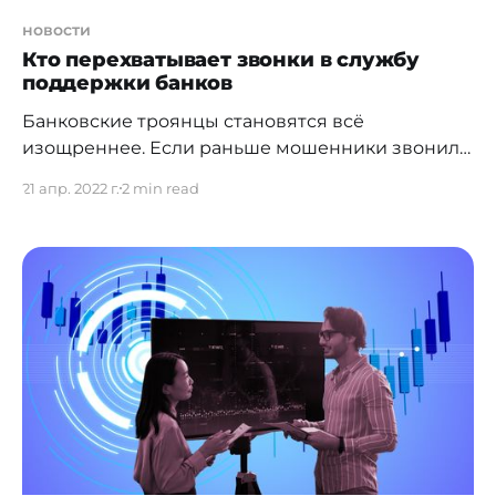
новости
Кто перехватывает звонки в службу
поддержки банков
Банковские троянцы становятся всё
изощреннее. Если раньше мошенники звонили
клиентам от лица специалистов по
21 апр. 2022 г.
2 min read
безопасности, то теперь обнаружен троянец
Fakecalls, который может перехватывать звонки
пользователей в финансовые организации.
Зловред мимикрирует под банковские
приложения известных южнокорейских банков.
Под видом сотрудников финансовой
организации злоумышленники могут пытаться
выведать у жертв платёжные данные или