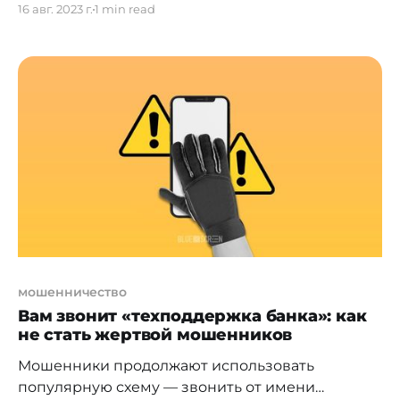
16 авг. 2023 г.
1 min read
rankings/mobilnyy-banking-dlya-biznesa-vsyo-
bolshe-potrebiteley-ispolzuyut-tsifrovye-uslugi-
bankov.html] 20,7 млн. Это на 0,5% больше, чем в
аналогичном периоде прошлого года. А по
сравнению с 1 июля 2021-го рост количества
активных пользователей онлайн-банкинга в
стране составляет значительные 25,5%. На это
также повлияла
мошенничество
Вам звонит «техподдержка банка»: как
не стать жертвой мошенников
Мошенники продолжают использовать
популярную схему — звонить от имени