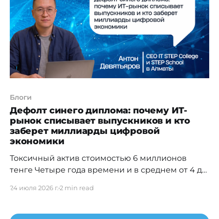
о гарантировании депозитов усилили защиту
прав вкладчиков. Главным новшеством стало
сокращение предельного
Блоги
Дефолт синего диплома: почему ИТ-
рынок списывает выпускников и кто
заберет миллиарды цифровой
экономики
Токсичный актив стоимостью 6 миллионов
тенге Четыре года времени и в среднем от 4 до
6 миллионов тенге — во столько сегодня
24 июля 2026 г.
2 min read
обходится подготовка одного ИТ-бакалавра в
Казахстане. Этим летом тысячи таких
специалистов торжественно получили