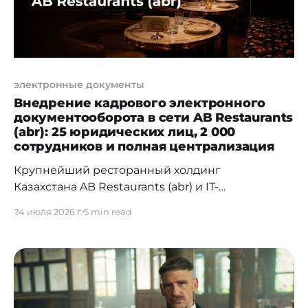
электронные документы
Внедрение кадрового электронного
документооборота в сети AB Restaurants
(abr): 25 юридических лиц, 2 000
сотрудников и полная централизация
Крупнейший ресторанный холдинг
Казахстана AB Restaurants (abr) и IT-
компания «Docrobot Центральная
24 июля 2026 г.
5 min read
Азия» завершили проект по миграции
кадрового электронного документооборота
(КЭДО) на платформу Docrobot. Проект
объединил 25 юридических лиц и около 2 000
сотрудников в единый цифровой контур.
Результат: скорость обработки кадровых