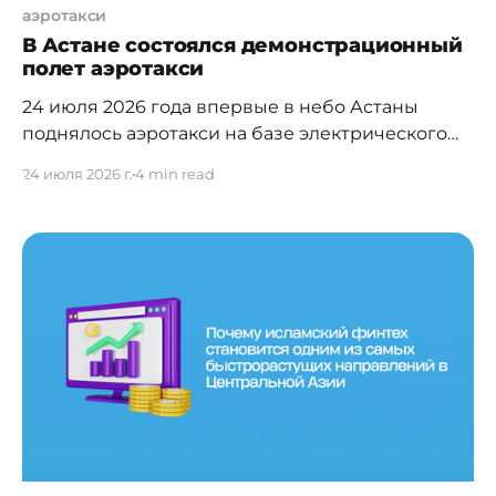
аэротакси
В Астане состоялся демонстрационный
полет аэротакси
24 июля 2026 года впервые в небо Астаны
поднялось аэротакси на базе электрического
воздушного судна вертикального взлета и
24 июля 2026 г.
4 min read
посадки (eVTOL). Демонстрационный полет
состоялся на территории ипподрома
«Қазанат» и стал очередным этапом
реализации проекта по развитию городской
воздушной мобильности (Urban Air Mobility
(UAM)) в Казахстане. Полет прошел в рамках
международного турнира