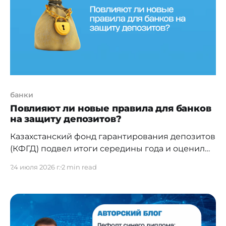
Скайлару присоединится британский
банки
Повлияют ли новые правила для банков
на защиту депозитов?
Казахстанский фонд гарантирования депозитов
(КФГД) подвел итоги середины года и оценил
влияние текущих
24 июля 2026 г.
2 min read
новостей финансового рынка на защиту
вкладов в Казахстане. 1. Сокращаются
установленные законом сроки начала выплат.
Положения нового закона о банках и
сопутствующие изменения в законодательство