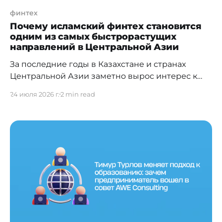
финтех
Почему исламский финтех становится
одним из самых быстрорастущих
направлений в Центральной Азии
За последние годы в Казахстане и странах
Центральной Азии заметно вырос интерес к
инвестициям, соответствующим принципам
24 июля 2026 г.
2 min read
шариата. Молодые инвесторы ищут
инструменты, которые позволяют не только
сохранять и приумножать капитал, но и
соответствовать их ценностям. Чтобы понять
потенциал Центральной Азии, важно взглянуть
на общемировые тренды. Согласно
масштабному отчету State of the