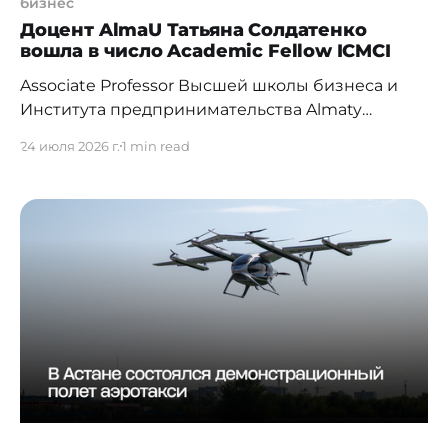
бизнес
Доцент AlmaU Татьяна Солдатенко
вошла в число Academic Fellow ICMCI
Associate Professor Высшей школы бизнеса и
Института предпринимательства Almaty
Management University (AlmaU), PhD, CMC®,
24 июля 2026 г.
1 min read
председатель Комитета по маркетингу Палаты
консультантов по менеджменту Центральной
Азии (CMC Central Asia) Татьяна
Солдатенко удостоена международного
академического звания Academic Fellow
Международного совета институтов
управленческого консультирования
(International Council of Management Consulting
Institutes, ICMCI). Статус Academic Fellow