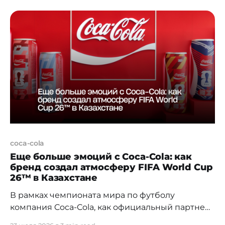
поджидает одна из самых коварных ловушек —
мошенничество типа «honeypot» или «медовый
горшок». Суть схемы предельно проста в своей
жестокости: злоумышленники создают условия,
при которых покупка актива проходит
беспрепятственно, но любая попытка его
продажи
coca-cola
Еще больше эмоций с Coca-Cola: как
бренд создал атмосферу FIFA World Cup
26™ в Казахстане
В рамках чемпионата мира по футболу
компания Coca-Cola, как официальный партнер
чемпионата, реализовала в Казахстане