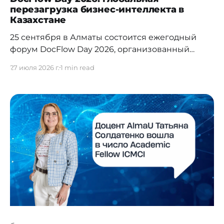
перезагрузка бизнес-интеллекта в
Казахстане
25 сентября в Алматы состоится ежегодный
форум DocFlow Day 2026, организованный
компанией «Docrobot Центральная Азия».
27 июля 2026 г.
1 min read
Мероприятие пройдет в отеле InterContinental
и соберет, по оценкам организаторов, более
двухсот топ-менеджеров крупнейших
компаний Казахстана. В фокусе обсуждения –
практические аспекты построения
бесшовных цифровых экосистем,
объединяющих электронный документооборот,
RPA, BPM и ERP в единую управляемую