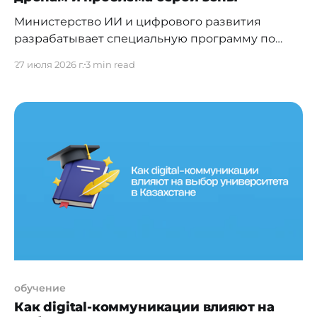
Министерство ИИ и цифрового развития
разрабатывает специальную программу по
развитию беспилотных систем в Республике
27 июля 2026 г.
3 min read
Казахстан на 2026–2029 годы, которая должна
стать продолжением отраслевой концепции на
2025-2031 годы. Спецпрограмма представляет
собой комплексный план мероприятий,
направленный на стимулирование как
развития рынка беспилотных систем, так и
развития системы его регулирования – точнее,
системы
обучение
Как digital-коммуникации влияют на