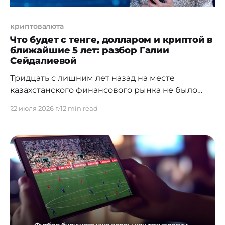
криптовалюта
Что будет с тенге, долларом и криптой в
ближайшие 5 лет: разбор Галии
Сейдалиевой
Тридцать с лишним лет назад на месте
казахстанского финансового рынка не было
почти ничего — ни бирж, ни правил, ни
22 июля 2026 г.
12 min read
учебников, по которым можно было бы учиться.
Галия Сейдалиева строила его буквально с
нуля: прошла путь от совета директоров KASE и
Центрального депозитария до вывода
компаний на NASDAQ и LSE, а