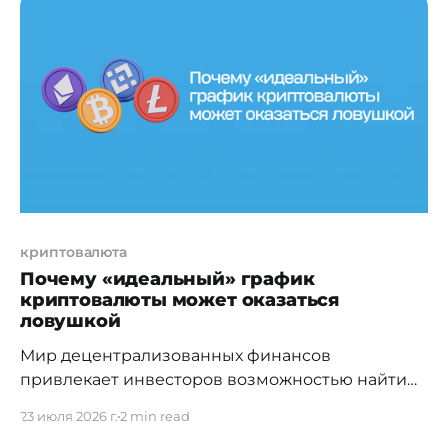
дипломы и вышли на рынок. Но вместо очереди
из работодателей они получили
макроэкономический шок: HR-директора
технологических
криптовалюта
Почему «идеальный» график
криптовалюты может оказаться
ловушкой
Мир децентрализованных финансов
привлекает инвесторов возможностью найти
перспективный актив до его массового
23 июля 2026 г.
2 min read
признания, однако именно здесь новичков