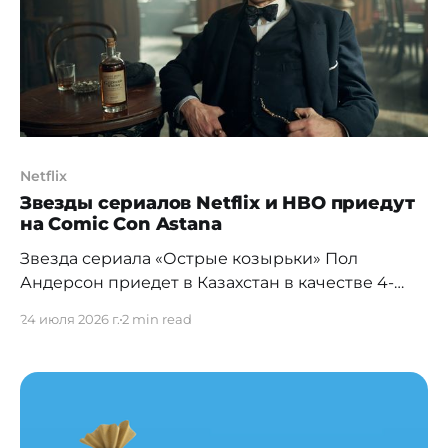
документов выросла более чем в 5 раз, а время
Netflix
Звезды сериалов Netflix и HBO приедут
на Comic Con Astana
Звезда сериала «Острые козырьки» Пол
Андерсон приедет в Казахстан в качестве 4-
гохедлайнера фестиваля Comic Con Astana 2026,
24 июля 2026 г.
2 min read
который пройдет в столице Казахстана с 6 по 9
августа. Comic Con Astana 2026 впервые в своей
истории представит сразу четырех
международных хедлайнеров. К Николаю
Костеру-Вальдау, Иньяки Годою и Тазу