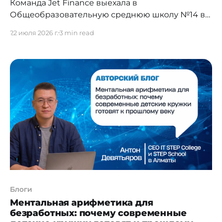
Команда Jet Finance выехала в
Общеобразовательную среднюю школу №14 в
селе Остемир в рамках социальной
22 июля 2026 г.
3 min read
инициативы Jet Jastar. В этот раз выезд стал
особенным: вместе с сотрудниками компании
на благоустройство школы приехали
основатель Jet Finance Азамат Сейтбеков и
известный казахстанский блогер и инвестор
Алишер Еликбаев. Команда помогла с
благоустройством школьной
Блоги
Ментальная арифметика для
безработных: почему современные