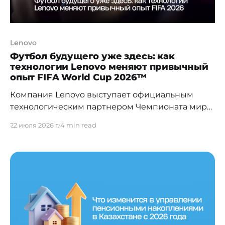
Lenovo
Футбол будущего уже здесь: как
технологии Lenovo меняют привычный
опыт FIFA World Cup 2026™
Компания Lenovo выступает официальным
технологическим партнером Чемпионата мира
по футболу в 2026 году и отвечает за всю
22 июля 2026 г.
4 min read
технологическую инфраструктуру турнира.
Решения на базе искусственного интеллекта
обеспечивают принципиально новый опыт как
для фанатов, так и для игроков. О ключевых
технологиях ЧМ 2026 в интервью Bluescreen.kz
расказал Газиз Абдрасилов, региональный
директор