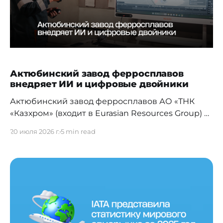
Актюбинский завод ферросплавов
внедряет ИИ и цифровые двойники
Актюбинский завод ферросплавов АО «ТНК
«Казхром» (входит в Eurasian Resources Group) в
преддверии Дня металлурга и в Год
20 июля 2026 г.
5 min read
цифровизации и искусственного интеллекта в
Казахстане провел пресс-тур для
представителей, ведущих СМИ, показав
журналистам ту сторону тяжелой
промышленности, которую обычно не выносят
за проходную. За минувшие пять лет одно из
крупнейших металлургических