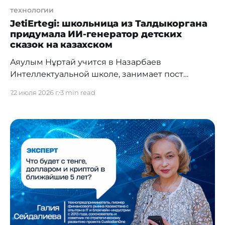
технологии
JetiErtegi: школьница из Талдыкоргана
придумала ИИ-генератор детских
сказок на казахском
Аяулым Нұртай учится в Назарбаев
Интеллектуальной школе, занимает пост
министра цифрового развития в ученическом
22 июля 2026 г.
3 min read
самоуправлении и параллельно развивает ИИ-
стартап, выигрывает международные гранты и
моделирует траектории астероидов. Ей 15 лет.
Мы поговорили о том, как это вообще возможно
— и с чего начать тем, кто хочет в IT, но не знает
куда