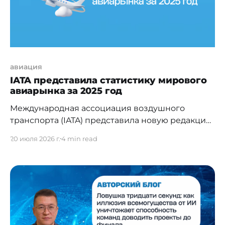
авиация
IATA представила статистику мирового
авиарынка за 2025 год
Международная ассоциация воздушного
транспорта (IATA) представила новую редакцию
отчета World Air Transport Statistics (WATS),
20 июля 2026 г.
4 min read
содержащую комплексные статистические
данные о состоянии мировой отрасли
воздушного транспорта по итогам 2025 года.
Ежегодно обновляемый отчет WATS включает
данные о спросе, предложении и
операционной деятельности авиакомпаний.
Кроме того, в нем представлены сведения о