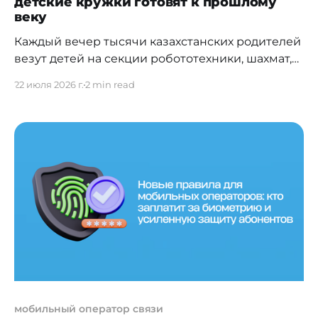
детские кружки готовят к прошлому
веку
Каждый вечер тысячи казахстанских родителей
везут детей на секции робототехники, шахмат,
ментальной арифметики и английского языка.
22 июля 2026 г.
2 min read
Мы убеждаем себя, что инвестируем в будущее,
тратя семейные бюджеты, несмотря на то что
инфляция в стране съедает реальные доходы
населения, оставляя от их роста лишь
ничтожные 0,1% (согласно официальному
бюллетеню Бюро национальной
мобильный оператор связи