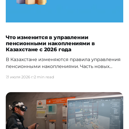
Что изменится в управлении
пенсионными накоплениями в
Казахстане с 2026 года
В Казахстане изменяются правила управления
пенсионными накоплениями. Часть новых
норм вступит в силу в сентябре 2026 года, а
21 июля 2026 г.
2 min read
отдельные изменения начнут действовать с
2027 года. Они касаются передачи пенсионных
накоплений частным управляющим
компаниям, государственных гарантий и
ответственности за инвестиционный результат.
Кратко: что изменится * государство сохраняет
гарантию сохранности обязательных
пенсионных взносов;