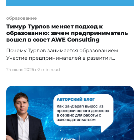
образование
Тимур Турлов меняет подход к
образованию: зачем предприниматель
вошел в совет AWE Consulting
Почему Турлов занимается образованием
Участие предпринимателей в развитии
образования становится мировой тенденцией.
24 июля 2026 г.
2 min read
Компании все чаще рассматривают подготовку
будущих специалистов как долгосрочное
вложение в экономику. Решение Тимура
Турлова войти в Научный совет международной
консалтинговой компании AWE Consulting
стало продолжением проектов, которые он уже
реализует в этой сфере. AWE Consulting
сотрудничает с