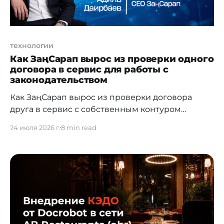
технологии
Как ЗаңСарап вырос из проверки одного
договора в сервис для работы с
законодательством
Как ЗаңСарап вырос из проверки договора
друга в сервис с собственным контуром
обновления законодательства. ЗаңСарап
24 июля 2026 г.
8 min read
начинался как небольшой сервис первичной
проверки договоров по законодательству
Казахстана. Я думал, что основная работа будет
вокруг модели: промпты, качество ответов,
скорость. На практике всё быстро упёрлось в
более приземлённые вещи: персональные
данные в документах,