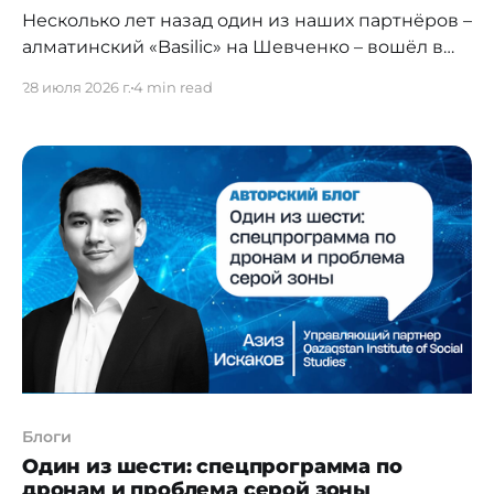
Несколько лет назад один из наших партнёров –
алматинский «Basilic» на Шевченко – вошёл в
топ-10 ресторанов по количеству доставленных
28 июля 2026 г.
4 min read
заказов среди всех партнёров DoorDash и Wolt
по всему миру. Не сеть и не международный
бренд, а демократичный городской формат с
доступными ценами. Когда я рассказываю эту
историю, люди обычно удивляются. А
Блоги
Один из шести: спецпрограмма по
дронам и проблема серой зоны