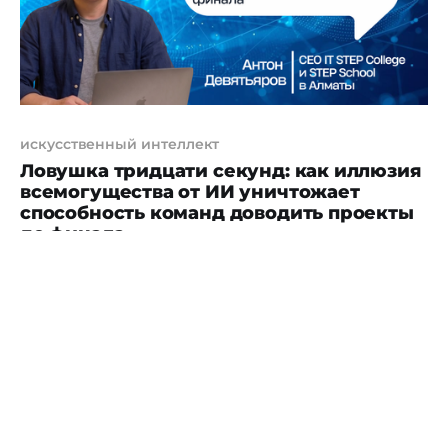
мировом авиапарке,
искусственный интеллект
Ловушка тридцати секунд: как иллюзия
всемогущества от ИИ уничтожает
способность команд доводить проекты
до финала
Дофаминовый тупик и кризис длинных
проектов Современный технологический
сектор столкнулся с глубоким, глубинным
20 июля 2026 г.
2 min read
кризисом управления и удержания кадров,
который невозможно решить покупкой новых
серверов, увеличением бюджетов или
внедрением более продвинутого софта.
Проблема лежит исключительно в плоскости