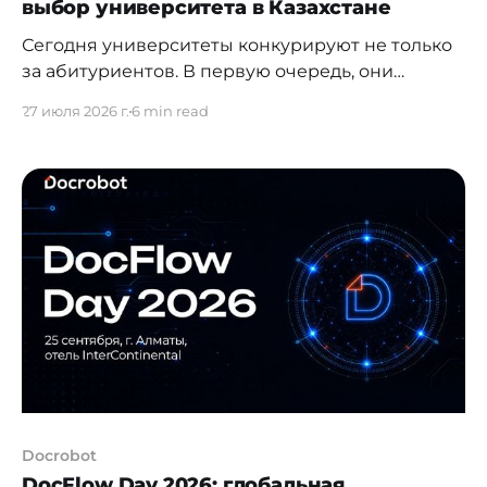
выбор университета в Казахстане
Сегодня университеты конкурируют не только
за абитуриентов. В первую очередь, они
конкурируют за внимание молодых людей — в
27 июля 2026 г.
6 min read
Instagram, TikTok, YouTube, Telegram и других
цифровых каналах. Первое знакомство с
университетом всё чаще происходит не во
время официальной встречи с
представителями вуза и даже не на Дне
открытых дверей. Абитуриент может впервые
Docrobot
DocFlow Day 2026: глобальная