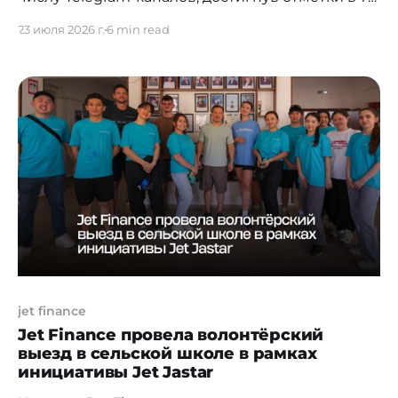
млн подписок. Совместное
23 июля 2026 г.
6 min read
исследование Netpeak Kazakhstan и Telemetrio
показывает, что пользователи отдают
предпочтение развлекательному контенту —
музыкальные каналы, кино и категория «18+»
здесь опережают по объему аудитории
общественно-политическую и религиозную
повестки. Аналитика подробно раскрывает, как
устроены внутренние процессы
jet finance
Jet Finance провела волонтёрский
выезд в сельской школе в рамках
инициативы Jet Jastar