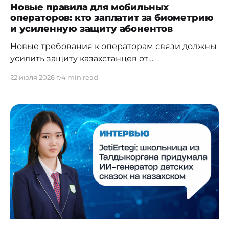
Новые правила для мобильных
операторов: кто заплатит за биометрию
и усиленную защиту абонентов
Новые требования к операторам связи должны
усилить защиту казахстанцев от
мошенничества, незаконного оформления SIM-
22 июля 2026 г.
4 min read
карт и случайного подключения платных
сервисов. Компаниям предстоит развивать
биометрическую идентификацию,
обмениваться данными с Антифрод-центром
Национального банка, перестраивать
процедуру подключения дополнительных услуг
и адаптировать внутренние системы к новым
правилам. Для абонентов эти изменения
означают дополнительную защиту и